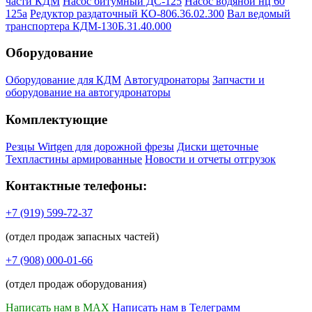
части КДМ
Насос битумный ДС-125
Насос водяной нц 60
125а
Редуктор раздаточный КО-806.36.02.300
Вал ведомый
транспортера КДМ-130Б.31.40.000
Оборудование
Оборудование для КДМ
Автогудронаторы
Запчасти и
оборудование на автогудронаторы
Комплектующие
Резцы Wirtgen для дорожной фрезы
Диски щеточные
Техпластины армированные
Новости и отчеты отгрузок
Контактные телефоны:
+7 (919) 599-72-37
(отдел продаж запасных частей)
+7 (908) 000-01-66
(отдел продаж оборудования)
Написать нам в MAX
Написать нам в Телеграмм