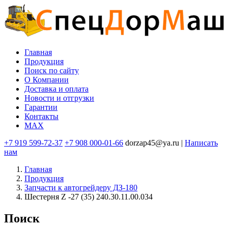
Перейти
к
основному
содержанию
Главная
Продукция
Основная
Поиск по сайту
навигация
O Компании
Доставка и оплата
Новости и отгрузки
Гарантии
Контакты
MAX
+7 919 599-72-37
+7 908 000-01-66
dorzap45@ya.ru |
Написать
нам
Главная
Продукция
Запчасти к автогрейдеру ДЗ-180
Шестерня Z -27 (35) 240.30.11.00.034
Поиск