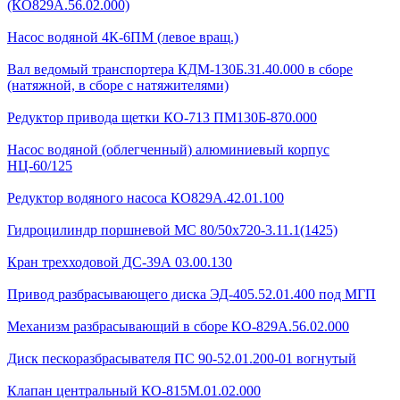
(КО829А.56.02.000)
Насос водяной 4К-6ПМ (левое вращ.)
Вал ведомый транспортера КДМ-130Б.31.40.000 в сборе
(натяжной, в сборе с натяжителями)
Редуктор привода щетки КО-713 ПМ130Б-870.000
Насос водяной (облегченный) алюминиевый корпус
НЦ-60/125
Редуктор водяного насоса КО829А.42.01.100
Гидроцилиндр поршневой МС 80/50х720-3.11.1(1425)
Кран трехходовой ДС-39А 03.00.130
Привод разбрасывающего диска ЭД-405.52.01.400 под МГП
Механизм разбрасывающий в сборе КО-829А.56.02.000
Диск пескоразбрасывателя ПС 90-52.01.200-01 вогнутый
Клапан центральный КО-815М.01.02.000