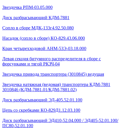
Звездочка РПМ-03.05.000
Диск разбрасывающий КДМ-7881
Сопло в сборе МДК-133г4.92.50.080
Насадок (сопло в сборе) КО-829.43.06.000
Кран четырехходовой AHМ-53Э-03.18.000
Левая секция битумного распределителя в сборе с
форсунками и тягой РКЗЧ-04
Звездочка привода транспортера (3010845) ведущая
Звездочка натяжная (ведомая) транспортера КДМ-7881
3010846 (КДМ-7881.01/КДМ-7881.02)
Диск разбрасывающий ЭД-405.52.01.100
Цепь со скребками КО-829Д1.12.03.100
Диск разбрасывающий ЭД410-52.04.000 / ЭД405-52.01.100/
ПС80-52.01.100