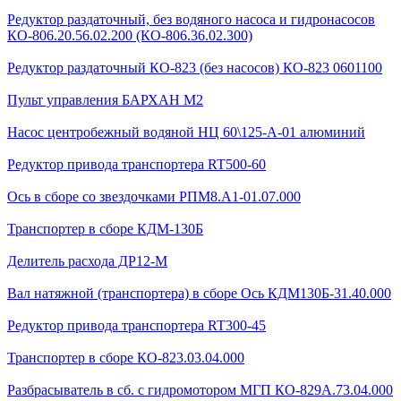
Редуктор раздаточный, без водяного насоса и гидронасосов
КО-806.20.56.02.200 (КО-806.36.02.300)
Редуктор раздаточный КО-823 (без насосов) КО-823 0601100
Пульт управления БАРХАН М2
Насос центробежный водяной НЦ 60\125-А-01 алюминий
Редуктор привода транспортера RT500-60
Ось в сборе со звездочками РПМ8.А1-01.07.000
Транспортер в сборе КДМ-130Б
Делитель расхода ДР12-М
Вал натяжной (транспортера) в сборе Ось КДМ130Б-31.40.000
Редуктор привода транспортера RT300-45
Транспортер в сборе КО-823.03.04.000
Разбрасыватель в сб. с гидромотором МГП КО-829А.73.04.000