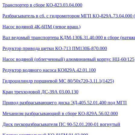
Транспортер в сборе КО-823.03.04.000
Разбрасыватель в сб. с гидромотором МГП КО-829А.73.04.000 
Насос водяной 4К-6ПМ (левое вращ.)
Вал ведомый транспортера КДМ-130Б.31.40.000 в сборе (натяжн
Редуктор привода щетки КО-713 ПМ130Б-870.000
Насос водяной (облегченный) алюминиевый корпус НЦ-60/125
Редуктор водяного насоса КО829А.42.01.100
Гидроцилиндр поршневой МС 80/50х720-3.11.1(1425)
Кран трехходовой ДС-39А 03.00.130
Привод разбрасывающего диска ЭД-405.52.01.400 под МГП
Механизм разбрасывающий в сборе КО-829А.56.02.000
Диск пескоразбрасывателя ПС 90-52.01.200-01 вогнутый