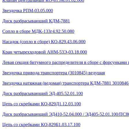
Клапан центральный КО-815М.01.02.000
Звездочка РПМ-03.05.000
Диск разбрасывающий КДМ-7881
Сопло в сборе МДК-133г4.92.50.080
Насадок (сопло в сборе) КО-829.43.06.000
Кран четырехходовой AHМ-53Э-03.18.000
Левая секция битумного распределителя в сборе с форсунками 
Звездочка привода транспортера (3010845) ведущая
Звездочка натяжная (ведомая) транспортера КДМ-7881 301084
Диск разбрасывающий ЭД-405.52.01.100
Цепь со скребками КО-829Д1.12.03.100
Диск разбрасывающий ЭД410-52.04.000 / ЭД405-52.01.100/ПС80
Цепь со скребками КО-829Б1.03.17.100