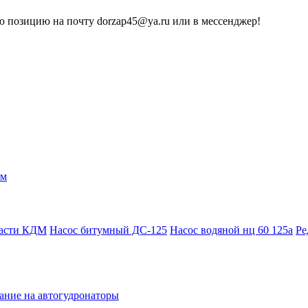
 позицию на почту dorzap45@ya.ru или в мессенджер!
ам
части КДМ
Насос битумный ДС-125
Насос водяной нц 60 125а
Ре
ание на автогудронаторы