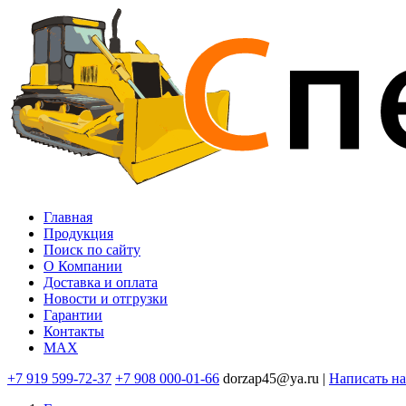
Перейти
к
основному
содержанию
Главная
Продукция
Основная
Поиск по сайту
навигация
O Компании
Доставка и оплата
Новости и отгрузки
Гарантии
Контакты
MAX
+7 919 599-72-37
+7 908 000-01-66
dorzap45@ya.ru |
Написать н