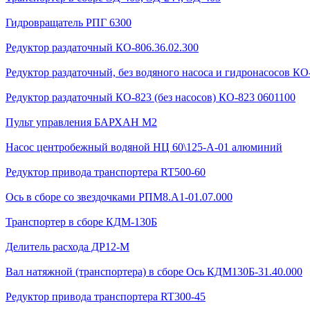
Гидровращатель РПГ 6300
Редуктор раздаточный КО-806.36.02.300
Редуктор раздаточный, без водяного насоса и гидронасосов КО-
Редуктор раздаточный КО-823 (без насосов) КО-823 0601100
Пульт управления БАРХАН М2
Насос центробежный водяной НЦ 60\125-А-01 алюминий
Редуктор привода транспортера RT500-60
Ось в сборе со звездочками РПМ8.А1-01.07.000
Транспортер в сборе КДМ-130Б
Делитель расхода ДР12-М
Вал натяжной (транспортера) в сборе Ось КДМ130Б-31.40.000
Редуктор привода транспортера RT300-45