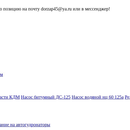
 позицию на почту dorzap45@ya.ru или в мессенджер!
ам
части КДМ
Насос битумный ДС-125
Насос водяной нц 60 125а
Ре
ание на автогудронаторы