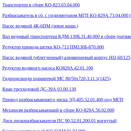
Транспортер в сборе КО-823.03.04.000
Разбрасыватель в сб. с гидромотором МГП КО-829А.73.04.000 
Насос водяной 4К-6ПМ (левое вращ.)
Вал ведомый транспортера КДМ-130Б.31.40.000 в сборе (натяжн
Редуктор привода щетки КО-713 ПМ130Б-870.000
Насос водяной (облегченный) алюминиевый корпус НЦ-60/125
Редуктор водяного насоса КО829А.42.01.100
Гидроцилиндр поршневой МС 80/50х720-3.11.1(1425)
Кран трехходовой ДС-39А 03.00.130
Привод разбрасывающего диска ЭД-405.52.01.400 под МГП
Механизм разбрасывающий в сборе КО-829А.56.02.000
Диск пескоразбрасывателя ПС 90-52.01.200-01 вогнутый