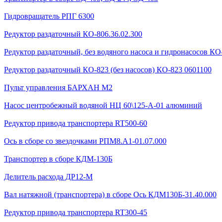
Гидровращатель РПГ 6300
Редуктор раздаточный КО-806.36.02.300
Редуктор раздаточный, без водяного насоса и гидронасосов КО-
Редуктор раздаточный КО-823 (без насосов) КО-823 0601100
Пульт управления БАРХАН М2
Насос центробежный водяной НЦ 60\125-А-01 алюминий
Редуктор привода транспортера RT500-60
Ось в сборе со звездочками РПМ8.А1-01.07.000
Транспортер в сборе КДМ-130Б
Делитель расхода ДР12-М
Вал натяжной (транспортера) в сборе Ось КДМ130Б-31.40.000
Редуктор привода транспортера RT300-45