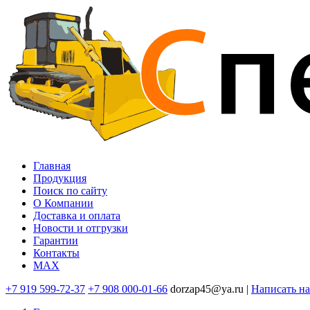
Перейти
к
основному
содержанию
Главная
Продукция
Основная
Поиск по сайту
навигация
O Компании
Доставка и оплата
Новости и отгрузки
Гарантии
Контакты
MAX
+7 919 599-72-37
+7 908 000-01-66
dorzap45@ya.ru |
Написать н