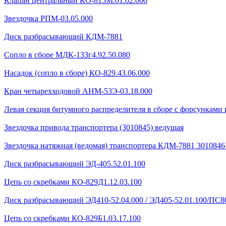
Клапан центральный КО-815М.01.02.000
Звездочка РПМ-03.05.000
Диск разбрасывающий КДМ-7881
Сопло в сборе МДК-133г4.92.50.080
Насадок (сопло в сборе) КО-829.43.06.000
Кран четырехходовой AHМ-53Э-03.18.000
Левая секция битумного распределителя в сборе с форсунками 
Звездочка привода транспортера (3010845) ведущая
Звездочка натяжная (ведомая) транспортера КДМ-7881 301084
Диск разбрасывающий ЭД-405.52.01.100
Цепь со скребками КО-829Д1.12.03.100
Диск разбрасывающий ЭД410-52.04.000 / ЭД405-52.01.100/ПС80
Цепь со скребками КО-829Б1.03.17.100