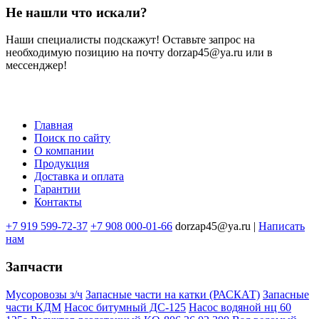
Не нашли что искали?
Наши специалисты подскажут! Оставьте запрос на
необходимую позицию на почту dorzap45@ya.ru или в
мессенджер!
Главная
Поиск по сайту
Меню
О компании
в
Продукция
Доставка и оплата
подвале
Гарантии
Контакты
+7 919 599-72-37
+7 908 000-01-66
dorzap45@ya.ru |
Написать
нам
Запчасти
Мусоровозы з/ч
Запасные части на катки (РАСКАТ)
Запасные
части КДМ
Насос битумный ДС-125
Насос водяной нц 60