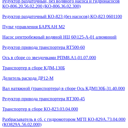
Редуктор раздаточный, без водяного насоса и гидронасосов
КО-806.20.56.02.200 (КО-806.36.02.300)
Редуктор раздаточный КО-823 (без насосов) КО-823 0601100
Пульт управления БАРХАН М2
Насос центробежный водяной НЦ 60\125-А-01 алюминий
Редуктор привода транспортера RT500-60
Ось в сборе со звездочками РПМ8.А1-01.07.000
Транспортер в сборе КДМ-130Б
Делитель расхода ДР12-М
Вал натяжной (транспортера) в сборе Ось КДМ130Б-31.40.000
Редуктор привода транспортера RT300-45
Транспортер в сборе КО-823.03.04.000
Разбрасыватель в сб. с гидромотором МГП КО-829А.73.04.000
(КО829А.56.02.000)