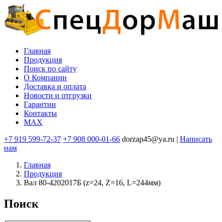
Перейти
к
основному
содержанию
Главная
Продукция
Основная
Поиск по сайту
навигация
O Компании
Доставка и оплата
Новости и отгрузки
Гарантии
Контакты
MAX
+7 919 599-72-37
+7 908 000-01-66
dorzap45@ya.ru |
Написать
нам
Главная
Продукция
Вал 80-4202017Б (z=24, Z=16, L=244мм)
Поиск