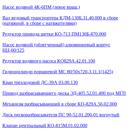
Насос водяной 4К-6ПМ (левое вращ.)
Вал ведомый транспортера КДМ-130Б.31.40.000 в сборе
(натяжной, в сборе с натяжителями)
Редуктор привода щетки КО-713 ПМ130Б-870.000
Насос водяной (облегченный) алюминиевый корпус
НЦ-60/125
Редуктор водяного насоса КО829А.42.01.100
Гидроцилиндр поршневой МС 80/50х720-3.11.1(1425)
Кран трехходовой ДС-39А 03.00.130
Привод разбрасывающего диска ЭД-405.52.01.400 под МГП
Механизм разбрасывающий в сборе КО-829А.56.02.000
Диск пескоразбрасывателя ПС 90-52.01.200-01 вогнутый
Клапан центральный КО-815М.01.02.000