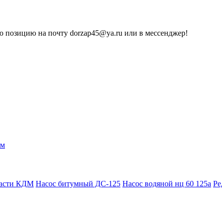
 позицию на почту dorzap45@ya.ru или в мессенджер!
ам
части КДМ
Насос битумный ДС-125
Насос водяной нц 60 125а
Ре