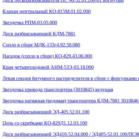
Диск пескоразбрасывателя ПС 90-52.01.200-01 вогнутый
Клапан центральный КО-815М.01.02.000
Звездочка РПМ-03.05.000
Диск разбрасывающий КДМ-7881
Сопло в сборе МДК-133г4.92.50.080
Насадок (сопло в сборе) КО-829.43.06.000
Кран четырехходовой AHМ-53Э-03.18.000
Левая секция битумного распределителя в сборе с форсунками 
Звездочка привода транспортера (3010845) ведущая
Звездочка натяжная (ведомая) транспортера КДМ-7881 301084
Диск разбрасывающий ЭД-405.52.01.100
Цепь со скребками КО-829Д1.12.03.100
Диск разбрасывающий ЭД410-52.04.000 / ЭД405-52.01.100/ПС80