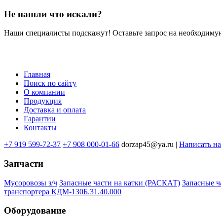
Не нашли что искали?
Наши специалисты подскажут! Оставьте запрос на необходимую
Главная
Поиск по сайту
Меню
О компании
в
Продукция
Доставка и оплата
подвале
Гарантии
Контакты
+7 919 599-72-37
+7 908 000-01-66
dorzap45@ya.ru |
Написать н
Запчасти
Мусоровозы з/ч
Запасные части на катки (РАСКАТ)
Запасные 
транспортера КДМ-130Б.31.40.000
Оборудование