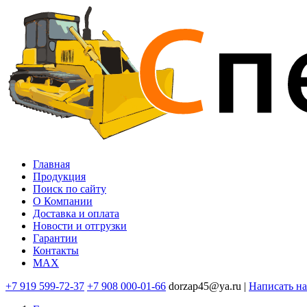
Перейти
к
основному
содержанию
Главная
Продукция
Основная
Поиск по сайту
навигация
O Компании
Доставка и оплата
Новости и отгрузки
Гарантии
Контакты
MAX
+7 919 599-72-37
+7 908 000-01-66
dorzap45@ya.ru |
Написать н