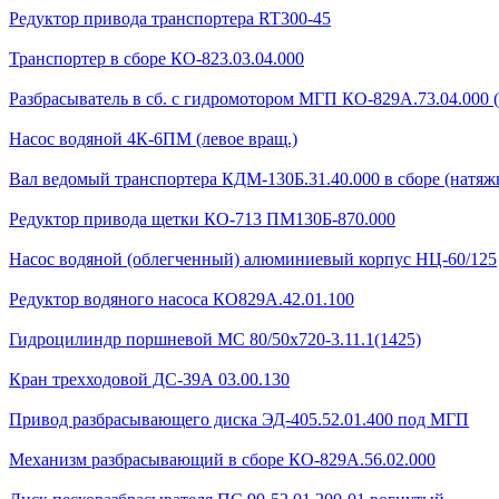
Редуктор привода транспортера RT300-45
Транспортер в сборе КО-823.03.04.000
Разбрасыватель в сб. с гидромотором МГП КО-829А.73.04.000 
Насос водяной 4К-6ПМ (левое вращ.)
Вал ведомый транспортера КДМ-130Б.31.40.000 в сборе (натяжн
Редуктор привода щетки КО-713 ПМ130Б-870.000
Насос водяной (облегченный) алюминиевый корпус НЦ-60/125
Редуктор водяного насоса КО829А.42.01.100
Гидроцилиндр поршневой МС 80/50х720-3.11.1(1425)
Кран трехходовой ДС-39А 03.00.130
Привод разбрасывающего диска ЭД-405.52.01.400 под МГП
Механизм разбрасывающий в сборе КО-829А.56.02.000