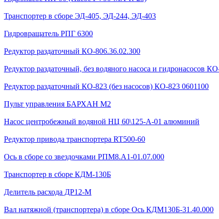
Транспортер в сборе ЭД-405, ЭД-244, ЭД-403
Гидровращатель РПГ 6300
Редуктор раздаточный КО-806.36.02.300
Редуктор раздаточный, без водяного насоса и гидронасосов КО-
Редуктор раздаточный КО-823 (без насосов) КО-823 0601100
Пульт управления БАРХАН М2
Насос центробежный водяной НЦ 60\125-А-01 алюминий
Редуктор привода транспортера RT500-60
Ось в сборе со звездочками РПМ8.А1-01.07.000
Транспортер в сборе КДМ-130Б
Делитель расхода ДР12-М
Вал натяжной (транспортера) в сборе Ось КДМ130Б-31.40.000