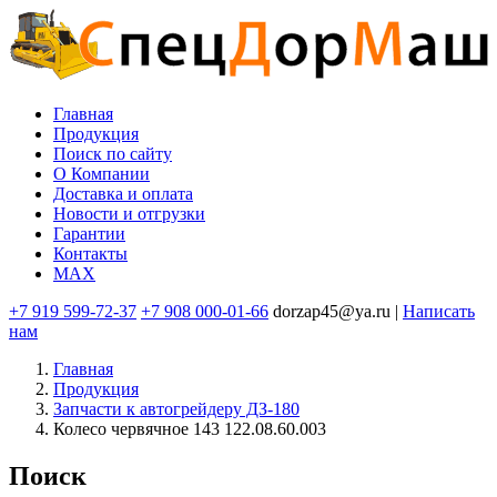
Перейти
к
основному
содержанию
Главная
Продукция
Основная
Поиск по сайту
навигация
O Компании
Доставка и оплата
Новости и отгрузки
Гарантии
Контакты
MAX
+7 919 599-72-37
+7 908 000-01-66
dorzap45@ya.ru |
Написать
нам
Главная
Продукция
Запчасти к автогрейдеру ДЗ-180
Колесо червячное 143 122.08.60.003
Поиск