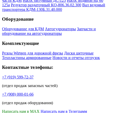
части КДМ
Насос битумный ДС-125
Насос водяной нц 60
125а
Редуктор раздаточный КО-806.36.02.300
Вал ведомый
транспортера КДМ-130Б.31.40.000
Оборудование
Оборудование для КДМ
Автогудронаторы
Запчасти и
оборудование на автогудронаторы
Комплектующие
Резцы Wirtgen для дорожной фрезы
Диски щеточные
Техпластины армированные
Новости и отчеты отгрузок
Контактные телефоны:
+7 (919) 599-72-37
(отдел продаж запасных частей)
+7 (908) 000-01-66
(отдел продаж оборудования)
Написать нам в MAX
Написать нам в Телеграмм