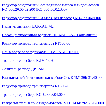
Редуктор раздаточный, без водяного насоса и гидронасосов
КО-806.20.56.02.200 (КО-806.36.02.300)
Редуктор раздаточный КО-823 (без насосов) КО-823 0601100
Пульт управления БАРХАН М2
Насос центробежный водяной НЦ 60\125-А-01 алюминий
Редуктор привода транспортера RT500-60
Ось в сборе со звездочками РПМ8.А1-01.07.000
Транспортер в сборе КДМ-130Б
Делитель расхода ДР12-М
Вал натяжной (транспортера) в сборе Ось КДМ130Б-31.40.000
Редуктор привода транспортера RT300-45
Транспортер в сборе КО-823.03.04.000
Разбрасыватель в сб. с гидромотором МГП КО-829А.73.04.000