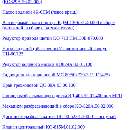
(КО829А.56.02.000)
Насос водяной 4К-6ПМ (левое вращ.)
Вал ведомый транспортера КДМ-130Б.31.40.000 в сборе
(натяжной, в сборе с натяжителями)
Редуктор привода щетки КО-713 ПМ130Б-870.000
Насос водяной (облегченный) алюминиевый корпус
НЦ-60/125
Редуктор водяного насоса КО829А.42.01.100
Гидроцилиндр поршневой МС 80/50х720-3.11.1(1425)
Кран трехходовой ДС-39А 03.00.130
Привод разбрасывающего диска ЭД-405.52.01.400 под МГП
Механизм разбрасывающий в сборе КО-829А.56.02.000
Диск пескоразбрасывателя ПС 90-52.01.200-01 вогнутый
Клапан центральный КО-815М.01.02.000