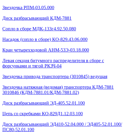
Звездочка РПМ-03.05.000
Диск разбрасывающий КДМ-7881
Сопло в сборе МДК-133г4.92.50.080
Насадок (сопло в сборе) КО-829.43.06.000
Кран четырехходовой AHМ-53Э-03.18.000
Левая секция битумного распределителя в сборе с
форсунками и тягой РКЗЧ-04
Звездочка привода транспортера (3010845) ведущая
Звездочка натяжная (ведомая) транспортера КДМ-7881
3010846 (КДМ-7881.01/КДМ-7881.02)
Диск разбрасывающий ЭД-405.52.01.100
Цепь со скребками КО-829Д1.12.03.100
Диск разбрасывающий ЭД410-52.04.000 / ЭД405-52.01.100/
ПС80-52.01.100