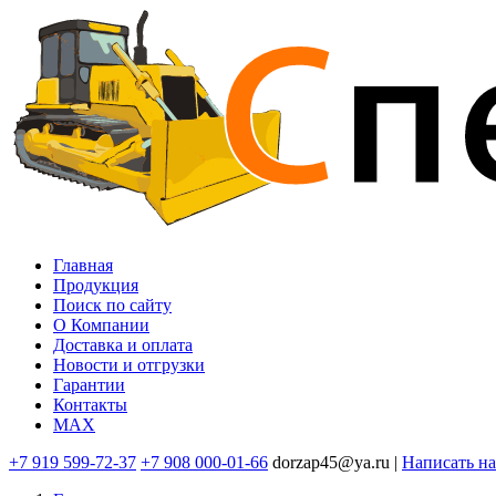
Перейти
к
основному
содержанию
Главная
Продукция
Основная
Поиск по сайту
навигация
O Компании
Доставка и оплата
Новости и отгрузки
Гарантии
Контакты
MAX
+7 919 599-72-37
+7 908 000-01-66
dorzap45@ya.ru |
Написать н