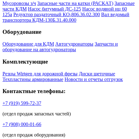
Мусоровозы з/ч
Запасные части на катки (РАСКАТ)
Запасные
части КДМ
Насос битумный ДС-125
Насос водяной нц 60
125а
Редуктор раздаточный КО-806.36.02.300
Вал ведомый
транспортера КДМ-130Б.31.40.000
Оборудование
Оборудование для КДМ
Автогудронаторы
Запчасти и
оборудование на автогудронаторы
Комплектующие
Резцы Wirtgen для дорожной фрезы
Диски щеточные
Техпластины армированные
Новости и отчеты отгрузок
Контактные телефоны:
+7 (919) 599-72-37
(отдел продаж запасных частей)
+7 (908) 000-01-66
(отдел продаж оборудования)