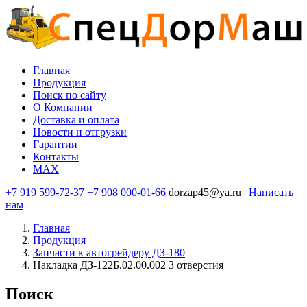
Перейти
к
основному
содержанию
Главная
Продукция
Основная
Поиск по сайту
навигация
O Компании
Доставка и оплата
Новости и отгрузки
Гарантии
Контакты
MAX
+7 919 599-72-37
+7 908 000-01-66
dorzap45@ya.ru |
Написать
нам
Главная
Продукция
Запчасти к автогрейдеру ДЗ-180
Накладка ДЗ-122Б.02.00.002 3 отверстия
Поиск