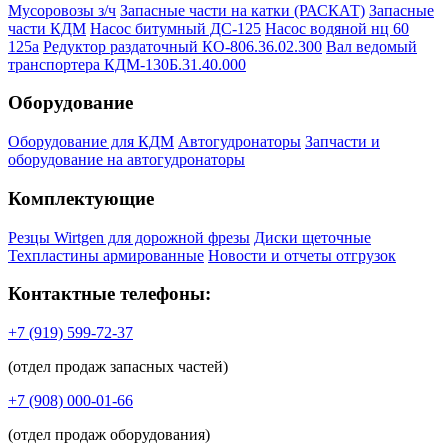
Мусоровозы з/ч
Запасные части на катки (РАСКАТ)
Запасные
части КДМ
Насос битумный ДС-125
Насос водяной нц 60
125а
Редуктор раздаточный КО-806.36.02.300
Вал ведомый
транспортера КДМ-130Б.31.40.000
Оборудование
Оборудование для КДМ
Автогудронаторы
Запчасти и
оборудование на автогудронаторы
Комплектующие
Резцы Wirtgen для дорожной фрезы
Диски щеточные
Техпластины армированные
Новости и отчеты отгрузок
Контактные телефоны:
+7 (919) 599-72-37
(отдел продаж запасных частей)
+7 (908) 000-01-66
(отдел продаж оборудования)