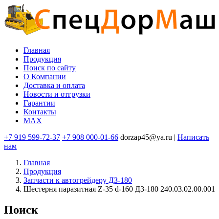
Перейти
к
основному
содержанию
Главная
Продукция
Основная
Поиск по сайту
навигация
O Компании
Доставка и оплата
Новости и отгрузки
Гарантии
Контакты
MAX
+7 919 599-72-37
+7 908 000-01-66
dorzap45@ya.ru |
Написать
нам
Главная
Продукция
Запчасти к автогрейдеру ДЗ-180
Шестерня паразитная Z-35 d-160 ДЗ-180 240.03.02.00.001
Поиск