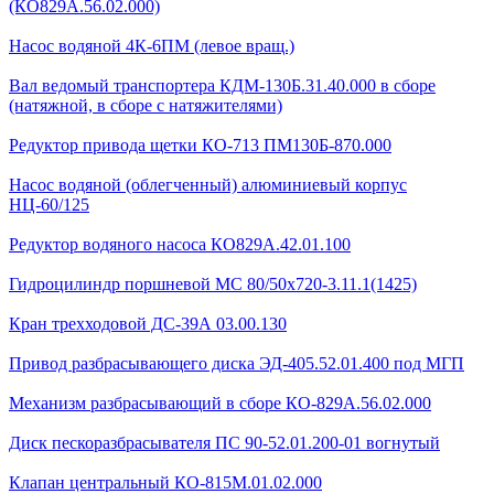
(КО829А.56.02.000)
Насос водяной 4К-6ПМ (левое вращ.)
Вал ведомый транспортера КДМ-130Б.31.40.000 в сборе
(натяжной, в сборе с натяжителями)
Редуктор привода щетки КО-713 ПМ130Б-870.000
Насос водяной (облегченный) алюминиевый корпус
НЦ-60/125
Редуктор водяного насоса КО829А.42.01.100
Гидроцилиндр поршневой МС 80/50х720-3.11.1(1425)
Кран трехходовой ДС-39А 03.00.130
Привод разбрасывающего диска ЭД-405.52.01.400 под МГП
Механизм разбрасывающий в сборе КО-829А.56.02.000
Диск пескоразбрасывателя ПС 90-52.01.200-01 вогнутый
Клапан центральный КО-815М.01.02.000