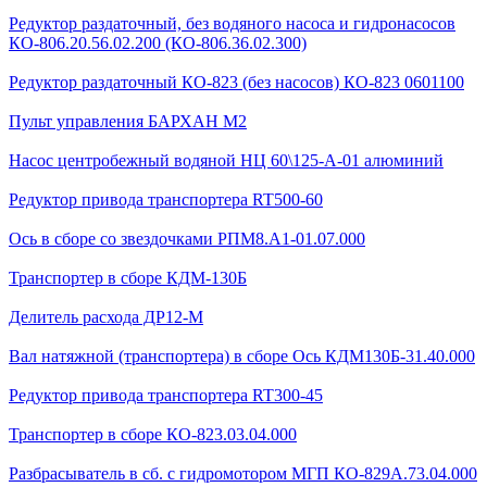
Редуктор раздаточный, без водяного насоса и гидронасосов
КО-806.20.56.02.200 (КО-806.36.02.300)
Редуктор раздаточный КО-823 (без насосов) КО-823 0601100
Пульт управления БАРХАН М2
Насос центробежный водяной НЦ 60\125-А-01 алюминий
Редуктор привода транспортера RT500-60
Ось в сборе со звездочками РПМ8.А1-01.07.000
Транспортер в сборе КДМ-130Б
Делитель расхода ДР12-М
Вал натяжной (транспортера) в сборе Ось КДМ130Б-31.40.000
Редуктор привода транспортера RT300-45
Транспортер в сборе КО-823.03.04.000
Разбрасыватель в сб. с гидромотором МГП КО-829А.73.04.000