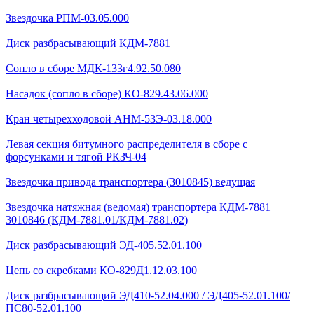
Звездочка РПМ-03.05.000
Диск разбрасывающий КДМ-7881
Сопло в сборе МДК-133г4.92.50.080
Насадок (сопло в сборе) КО-829.43.06.000
Кран четырехходовой AHМ-53Э-03.18.000
Левая секция битумного распределителя в сборе с
форсунками и тягой РКЗЧ-04
Звездочка привода транспортера (3010845) ведущая
Звездочка натяжная (ведомая) транспортера КДМ-7881
3010846 (КДМ-7881.01/КДМ-7881.02)
Диск разбрасывающий ЭД-405.52.01.100
Цепь со скребками КО-829Д1.12.03.100
Диск разбрасывающий ЭД410-52.04.000 / ЭД405-52.01.100/
ПС80-52.01.100