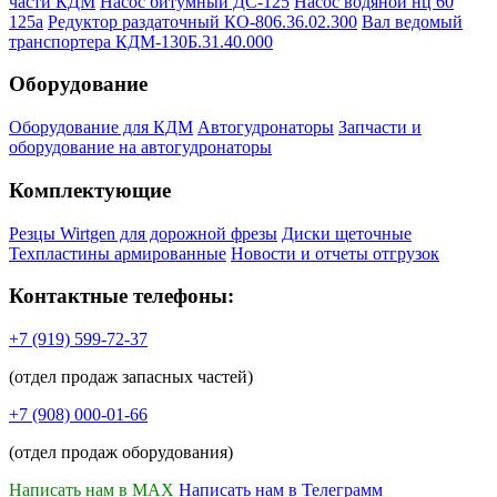
части КДМ
Насос битумный ДС-125
Насос водяной нц 60
125а
Редуктор раздаточный КО-806.36.02.300
Вал ведомый
транспортера КДМ-130Б.31.40.000
Оборудование
Оборудование для КДМ
Автогудронаторы
Запчасти и
оборудование на автогудронаторы
Комплектующие
Резцы Wirtgen для дорожной фрезы
Диски щеточные
Техпластины армированные
Новости и отчеты отгрузок
Контактные телефоны:
+7 (919) 599-72-37
(отдел продаж запасных частей)
+7 (908) 000-01-66
(отдел продаж оборудования)
Написать нам в MAX
Написать нам в Телеграмм