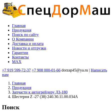
Перейти
к
основному
содержанию
Главная
Продукция
Основная
Поиск по сайту
навигация
O Компании
Доставка и оплата
Новости и отгрузки
Гарантии
Контакты
MAX
+7 919 599-72-37
+7 908 000-01-66
dorzap45@ya.ru |
Написать
нам
Главная
Продукция
Запчасти к автогрейдеру ДЗ-180
Шестерня Z -27 (38) 240.30.11.00.034А
Поиск