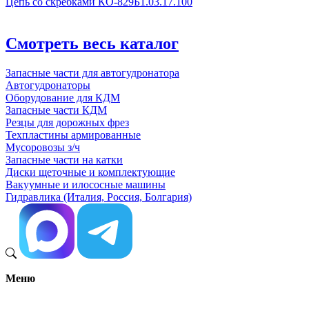
Цепь со скребками КО-829Б1.03.17.100
Смотреть весь каталог
Запасные части для автогудронатора
Автогудронаторы
Оборудование для КДМ
Запасные части КДМ
Резцы для дорожных фрез
Техпластины армированные
Мусоровозы з/ч
Запасные части на катки
Диски щеточные и комплектующие
Вакуумные и илососные машины
Гидравлика (Италия, Россия, Болгария)
Меню