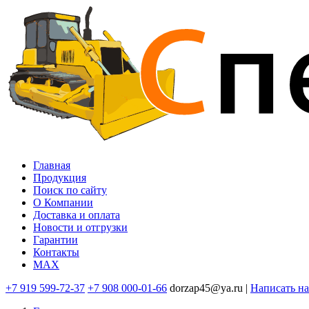
Перейти
к
основному
содержанию
Главная
Продукция
Основная
Поиск по сайту
навигация
O Компании
Доставка и оплата
Новости и отгрузки
Гарантии
Контакты
MAX
+7 919 599-72-37
+7 908 000-01-66
dorzap45@ya.ru |
Написать н