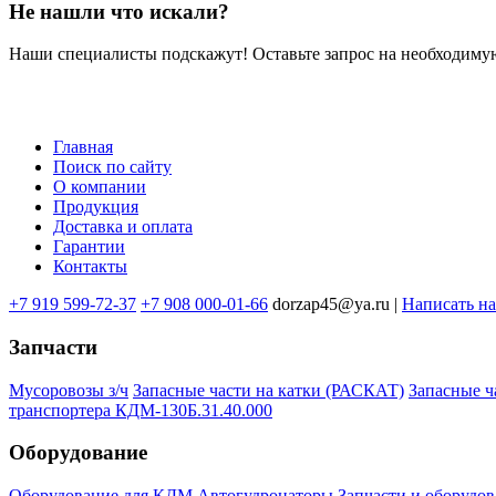
Не нашли что искали?
Наши специалисты подскажут! Оставьте запрос на необходимую
Главная
Поиск по сайту
Меню
О компании
в
Продукция
Доставка и оплата
подвале
Гарантии
Контакты
+7 919 599-72-37
+7 908 000-01-66
dorzap45@ya.ru |
Написать н
Запчасти
Мусоровозы з/ч
Запасные части на катки (РАСКАТ)
Запасные 
транспортера КДМ-130Б.31.40.000
Оборудование
Оборудование для КДМ
Автогудронаторы
Запчасти и оборудов