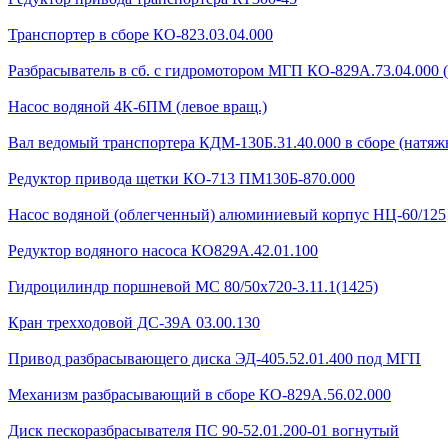
Транспортер в сборе КО-823.03.04.000
Разбрасыватель в сб. с гидромотором МГП КО-829А.73.04.000 
Насос водяной 4К-6ПМ (левое вращ.)
Вал ведомый транспортера КДМ-130Б.31.40.000 в сборе (натяжн
Редуктор привода щетки КО-713 ПМ130Б-870.000
Насос водяной (облегченный) алюминиевый корпус НЦ-60/125
Редуктор водяного насоса КО829А.42.01.100
Гидроцилиндр поршневой МС 80/50х720-3.11.1(1425)
Кран трехходовой ДС-39А 03.00.130
Привод разбрасывающего диска ЭД-405.52.01.400 под МГП
Механизм разбрасывающий в сборе КО-829А.56.02.000
Диск пескоразбрасывателя ПС 90-52.01.200-01 вогнутый