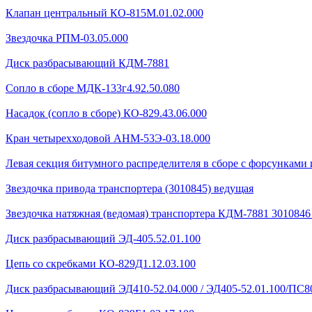
Клапан центральный КО-815М.01.02.000
Звездочка РПМ-03.05.000
Диск разбрасывающий КДМ-7881
Сопло в сборе МДК-133г4.92.50.080
Насадок (сопло в сборе) КО-829.43.06.000
Кран четырехходовой AHМ-53Э-03.18.000
Левая секция битумного распределителя в сборе с форсунками 
Звездочка привода транспортера (3010845) ведущая
Звездочка натяжная (ведомая) транспортера КДМ-7881 301084
Диск разбрасывающий ЭД-405.52.01.100
Цепь со скребками КО-829Д1.12.03.100
Диск разбрасывающий ЭД410-52.04.000 / ЭД405-52.01.100/ПС80