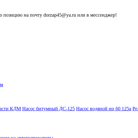
 позицию на почту dorzap45@ya.ru или в мессенджер!
ам
части КДМ
Насос битумный ДС-125
Насос водяной нц 60 125а
Ре
ание на автогудронаторы