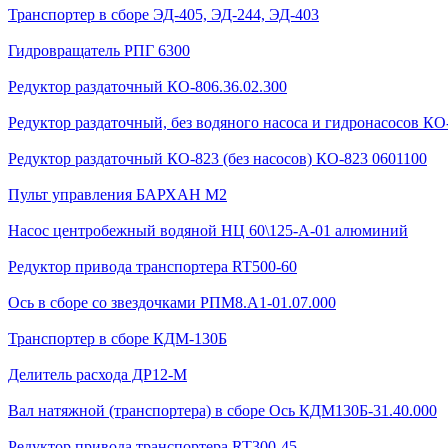
Транспортер в сборе ЭД-405, ЭД-244, ЭД-403
Гидровращатель РПГ 6300
Редуктор раздаточный КО-806.36.02.300
Редуктор раздаточный, без водяного насоса и гидронасосов КО-
Редуктор раздаточный КО-823 (без насосов) КО-823 0601100
Пульт управления БАРХАН М2
Насос центробежный водяной НЦ 60\125-А-01 алюминий
Редуктор привода транспортера RT500-60
Ось в сборе со звездочками РПМ8.А1-01.07.000
Транспортер в сборе КДМ-130Б
Делитель расхода ДР12-М
Вал натяжной (транспортера) в сборе Ось КДМ130Б-31.40.000
Редуктор привода транспортера RT300-45