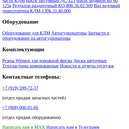
части КДМ
Насос битумный ДС-125
Насос водяной нц 60
125а
Редуктор раздаточный КО-806.36.02.300
Вал ведомый
транспортера КДМ-130Б.31.40.000
Оборудование
Оборудование для КДМ
Автогудронаторы
Запчасти и
оборудование на автогудронаторы
Комплектующие
Резцы Wirtgen для дорожной фрезы
Диски щеточные
Техпластины армированные
Новости и отчеты отгрузок
Контактные телефоны:
+7 (919) 599-72-37
(отдел продаж запасных частей)
+7 (908) 000-01-66
(отдел продаж оборудования)
Написать нам в MAX
Написать нам в Телеграмм