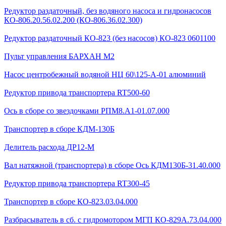
Редуктор раздаточный, без водяного насоса и гидронасосов
КО-806.20.56.02.200 (КО-806.36.02.300)
Редуктор раздаточный КО-823 (без насосов) КО-823 0601100
Пульт управления БАРХАН М2
Насос центробежный водяной НЦ 60\125-А-01 алюминий
Редуктор привода транспортера RT500-60
Ось в сборе со звездочками РПМ8.А1-01.07.000
Транспортер в сборе КДМ-130Б
Делитель расхода ДР12-М
Вал натяжной (транспортера) в сборе Ось КДМ130Б-31.40.000
Редуктор привода транспортера RT300-45
Транспортер в сборе КО-823.03.04.000
Разбрасыватель в сб. с гидромотором МГП КО-829А.73.04.000