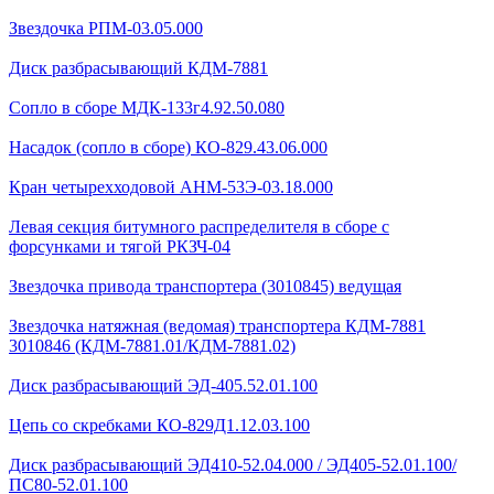
Звездочка РПМ-03.05.000
Диск разбрасывающий КДМ-7881
Сопло в сборе МДК-133г4.92.50.080
Насадок (сопло в сборе) КО-829.43.06.000
Кран четырехходовой AHМ-53Э-03.18.000
Левая секция битумного распределителя в сборе с
форсунками и тягой РКЗЧ-04
Звездочка привода транспортера (3010845) ведущая
Звездочка натяжная (ведомая) транспортера КДМ-7881
3010846 (КДМ-7881.01/КДМ-7881.02)
Диск разбрасывающий ЭД-405.52.01.100
Цепь со скребками КО-829Д1.12.03.100
Диск разбрасывающий ЭД410-52.04.000 / ЭД405-52.01.100/
ПС80-52.01.100