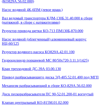
(КО829А.56.02.000)
Насос водяной 4К-6ПМ (левое вращ.)
Вал ведомый транспортера КДМ-130Б.31.40.000 в сборе
(натяжной, в сборе с натяжителями)
Редуктор привода щетки КО-713 ПМ130Б-870.000
Насос водяной (облегченный) алюминиевый корпус
НЦ-60/125
Редуктор водяного насоса КО829А.42.01.100
Гидроцилиндр поршневой МС 80/50х720-3.11.1(1425)
Кран трехходовой ДС-39А 03.00.130
Привод разбрасывающего диска ЭД-405.52.01.400 под МГП
Механизм разбрасывающий в сборе КО-829А.56.02.000
Диск пескоразбрасывателя ПС 90-52.01.200-01 вогнутый
Клапан центральный КО-815М.01.02.000