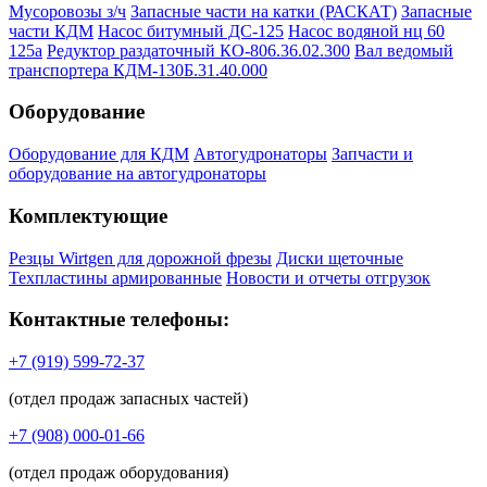
Мусоровозы з/ч
Запасные части на катки (РАСКАТ)
Запасные
части КДМ
Насос битумный ДС-125
Насос водяной нц 60
125а
Редуктор раздаточный КО-806.36.02.300
Вал ведомый
транспортера КДМ-130Б.31.40.000
Оборудование
Оборудование для КДМ
Автогудронаторы
Запчасти и
оборудование на автогудронаторы
Комплектующие
Резцы Wirtgen для дорожной фрезы
Диски щеточные
Техпластины армированные
Новости и отчеты отгрузок
Контактные телефоны:
+7 (919) 599-72-37
(отдел продаж запасных частей)
+7 (908) 000-01-66
(отдел продаж оборудования)