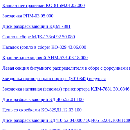
Клапан центральный КО-815М.01.02.000
Звездочка РПМ-03.05.000
Диск разбрасывающий КДМ-7881
Сопло в сборе МДК-133г4.92.50.080
Насадок (сопло в сборе) КО-829.43.06.000
Кран четырехходовой AHМ-53Э-03.18.000
Левая секция битумного распределителя в сборе с форсунками 
Звездочка привода транспортера (3010845) ведущая
Звездочка натяжная (ведомая) транспортера КДМ-7881 301084
Диск разбрасывающий ЭД-405.52.01.100
Цепь со скребками КО-829Д1.12.03.100
Диск разбрасывающий ЭД410-52.04.000 / ЭД405-52.01.100/ПС80