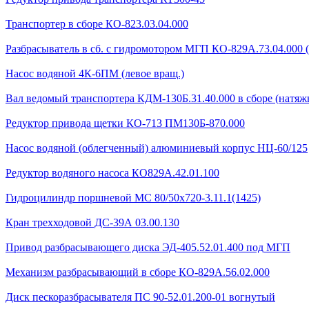
Транспортер в сборе КО-823.03.04.000
Разбрасыватель в сб. с гидромотором МГП КО-829А.73.04.000 
Насос водяной 4К-6ПМ (левое вращ.)
Вал ведомый транспортера КДМ-130Б.31.40.000 в сборе (натяжн
Редуктор привода щетки КО-713 ПМ130Б-870.000
Насос водяной (облегченный) алюминиевый корпус НЦ-60/125
Редуктор водяного насоса КО829А.42.01.100
Гидроцилиндр поршневой МС 80/50х720-3.11.1(1425)
Кран трехходовой ДС-39А 03.00.130
Привод разбрасывающего диска ЭД-405.52.01.400 под МГП
Механизм разбрасывающий в сборе КО-829А.56.02.000
Диск пескоразбрасывателя ПС 90-52.01.200-01 вогнутый