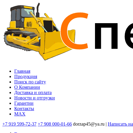
Перейти
к
основному
содержанию
Главная
Продукция
Основная
Поиск по сайту
навигация
O Компании
Доставка и оплата
Новости и отгрузки
Гарантии
Контакты
MAX
+7 919 599-72-37
+7 908 000-01-66
dorzap45@ya.ru |
Написать н