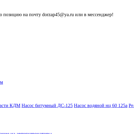
 позицию на почту dorzap45@ya.ru или в мессенджер!
ам
части КДМ
Насос битумный ДС-125
Насос водяной нц 60 125а
Ре
ание на автогудронаторы