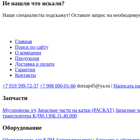
Не нашли что искали?
Наши специалисты подскажут! Оставьте запрос на необходимую
Главная
Поиск по сайту
Меню
О компании
в
Продукция
Доставка и оплата
подвале
Гарантии
Контакты
+7 919 599-72-37
+7 908 000-01-66
dorzap45@ya.ru |
Написать н
Запчасти
Мусоровозы з/ч
Запасные части на катки (РАСКАТ)
Запасные 
транспортера КДМ-130Б.31.40.000
Оборудование
Оборудование для КДМ
Автогудронаторы
Запчасти и оборудов