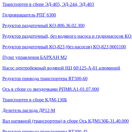
Транспортер в сборе ЭД-405, ЭД-244, ЭД-403
Гидровращатель РПГ 6300
Редуктор раздаточный КО-806.36.02.300
Редуктор раздаточный, без водяного насоса и гидронасосов КО-
Редуктор раздаточный КО-823 (без насосов) КО-823 0601100
Пульт управления БАРХАН М2
Насос центробежный водяной НЦ 60\125-А-01 алюминий
Редуктор привода транспортера RT500-60
Ось в сборе со звездочками РПМ8.А1-01.07.000
Транспортер в сборе КДМ-130Б
Делитель расхода ДР12-М
Вал натяжной (транспортера) в сборе Ось КДМ130Б-31.40.000
Редуктор привода транспортера RT300-45