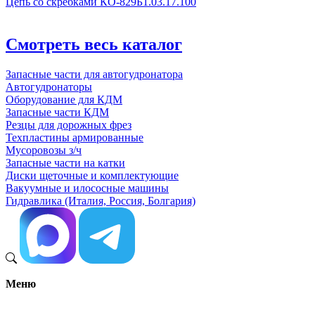
Цепь со скребками КО-829Б1.03.17.100
Смотреть весь каталог
Запасные части для автогудронатора
Автогудронаторы
Оборудование для КДМ
Запасные части КДМ
Резцы для дорожных фрез
Техпластины армированные
Мусоровозы з/ч
Запасные части на катки
Диски щеточные и комплектующие
Вакуумные и илососные машины
Гидравлика (Италия, Россия, Болгария)
Меню