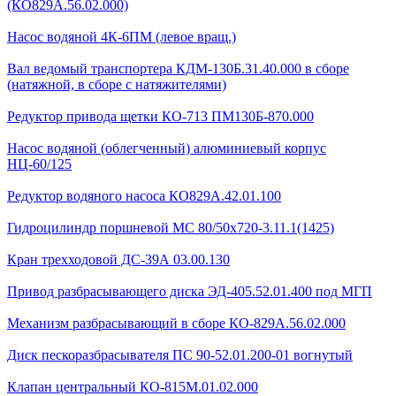
(КО829А.56.02.000)
Насос водяной 4К-6ПМ (левое вращ.)
Вал ведомый транспортера КДМ-130Б.31.40.000 в сборе
(натяжной, в сборе с натяжителями)
Редуктор привода щетки КО-713 ПМ130Б-870.000
Насос водяной (облегченный) алюминиевый корпус
НЦ-60/125
Редуктор водяного насоса КО829А.42.01.100
Гидроцилиндр поршневой МС 80/50х720-3.11.1(1425)
Кран трехходовой ДС-39А 03.00.130
Привод разбрасывающего диска ЭД-405.52.01.400 под МГП
Механизм разбрасывающий в сборе КО-829А.56.02.000
Диск пескоразбрасывателя ПС 90-52.01.200-01 вогнутый
Клапан центральный КО-815М.01.02.000