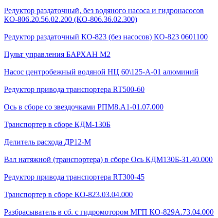
Редуктор раздаточный, без водяного насоса и гидронасосов
КО-806.20.56.02.200 (КО-806.36.02.300)
Редуктор раздаточный КО-823 (без насосов) КО-823 0601100
Пульт управления БАРХАН М2
Насос центробежный водяной НЦ 60\125-А-01 алюминий
Редуктор привода транспортера RT500-60
Ось в сборе со звездочками РПМ8.А1-01.07.000
Транспортер в сборе КДМ-130Б
Делитель расхода ДР12-М
Вал натяжной (транспортера) в сборе Ось КДМ130Б-31.40.000
Редуктор привода транспортера RT300-45
Транспортер в сборе КО-823.03.04.000
Разбрасыватель в сб. с гидромотором МГП КО-829А.73.04.000