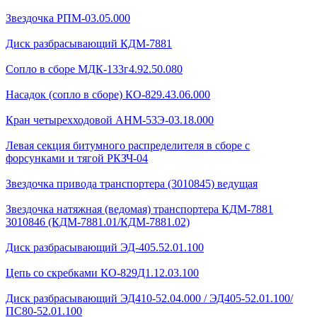
Звездочка РПМ-03.05.000
Диск разбрасывающий КДМ-7881
Сопло в сборе МДК-133г4.92.50.080
Насадок (сопло в сборе) КО-829.43.06.000
Кран четырехходовой AHМ-53Э-03.18.000
Левая секция битумного распределителя в сборе с
форсунками и тягой РКЗЧ-04
Звездочка привода транспортера (3010845) ведущая
Звездочка натяжная (ведомая) транспортера КДМ-7881
3010846 (КДМ-7881.01/КДМ-7881.02)
Диск разбрасывающий ЭД-405.52.01.100
Цепь со скребками КО-829Д1.12.03.100
Диск разбрасывающий ЭД410-52.04.000 / ЭД405-52.01.100/
ПС80-52.01.100