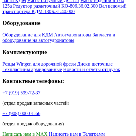
части КДМ
Насос битумный ДС-125
Насос водяной нц 60
125а
Редуктор раздаточный КО-806.36.02.300
Вал ведомый
транспортера КДМ-130Б.31.40.000
Оборудование
Оборудование для КДМ
Автогудронаторы
Запчасти и
оборудование на автогудронаторы
Комплектующие
Резцы Wirtgen для дорожной фрезы
Диски щеточные
Техпластины армированные
Новости и отчеты отгрузок
Контактные телефоны:
+7 (919) 599-72-37
(отдел продаж запасных частей)
+7 (908) 000-01-66
(отдел продаж оборудования)
Написать нам в MAX
Написать нам в Телеграмм