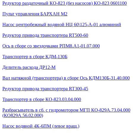
Редуктор раздаточный КО-823 (без насосов) КО-823 0601100
Пульт управления БАРХАН М2
Насос центробежный водяной НЦ 60\125-А-01 алюминий
Редуктор привода транспортера RT500-60
Ось в сборе со звездочками РПМ8.А1-01.07.000
Транспортер в сборе КДМ-130Б
Делитель расхода ДР12-М
Вал натяжной (транспортера) в сборе Ось КДМ130Б-31.40.000
Редуктор привода транспортера RT300-45
Транспортер в сборе КО-823.03.04.000
Разбрасыватель в сб. с гидромотором МГП КО-829А.73.04.000
(КО829А.56.02.000)
Насос водяной 4К-6ПМ (левое вращ.)