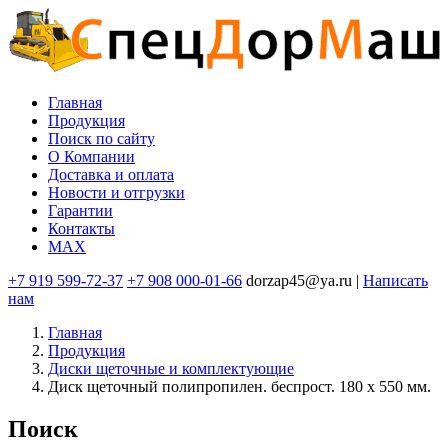
Перейти
к
основному
содержанию
Главная
Продукция
Основная
Поиск по сайту
навигация
O Компании
Доставка и оплата
Новости и отгрузки
Гарантии
Контакты
MAX
+7 919 599-72-37
+7 908 000-01-66
dorzap45@ya.ru |
Написать
нам
Главная
Продукция
Диски щеточные и комплектующие
Диск щеточный полипропилен. беспрост. 180 х 550 мм.
Поиск