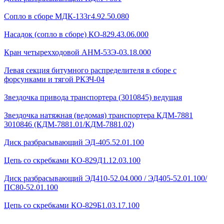
Сопло в сборе МДК-133г4.92.50.080
Насадок (сопло в сборе) КО-829.43.06.000
Кран четырехходовой AHМ-53Э-03.18.000
Левая секция битумного распределителя в сборе с
форсунками и тягой РКЗЧ-04
Звездочка привода транспортера (3010845) ведущая
Звездочка натяжная (ведомая) транспортера КДМ-7881
3010846 (КДМ-7881.01/КДМ-7881.02)
Диск разбрасывающий ЭД-405.52.01.100
Цепь со скребками КО-829Д1.12.03.100
Диск разбрасывающий ЭД410-52.04.000 / ЭД405-52.01.100/
ПС80-52.01.100
Цепь со скребками КО-829Б1.03.17.100