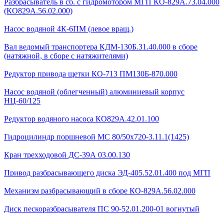
Разбрасыватель в сб. с гидромотором МГП КО-829А.73.04.000
(КО829А.56.02.000)
Насос водяной 4К-6ПМ (левое вращ.)
Вал ведомый транспортера КДМ-130Б.31.40.000 в сборе
(натяжной, в сборе с натяжителями)
Редуктор привода щетки КО-713 ПМ130Б-870.000
Насос водяной (облегченный) алюминиевый корпус
НЦ-60/125
Редуктор водяного насоса КО829А.42.01.100
Гидроцилиндр поршневой МС 80/50х720-3.11.1(1425)
Кран трехходовой ДС-39А 03.00.130
Привод разбрасывающего диска ЭД-405.52.01.400 под МГП
Механизм разбрасывающий в сборе КО-829А.56.02.000
Диск пескоразбрасывателя ПС 90-52.01.200-01 вогнутый