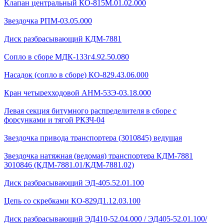
Клапан центральный КО-815М.01.02.000
Звездочка РПМ-03.05.000
Диск разбрасывающий КДМ-7881
Сопло в сборе МДК-133г4.92.50.080
Насадок (сопло в сборе) КО-829.43.06.000
Кран четырехходовой AHМ-53Э-03.18.000
Левая секция битумного распределителя в сборе с
форсунками и тягой РКЗЧ-04
Звездочка привода транспортера (3010845) ведущая
Звездочка натяжная (ведомая) транспортера КДМ-7881
3010846 (КДМ-7881.01/КДМ-7881.02)
Диск разбрасывающий ЭД-405.52.01.100
Цепь со скребками КО-829Д1.12.03.100
Диск разбрасывающий ЭД410-52.04.000 / ЭД405-52.01.100/