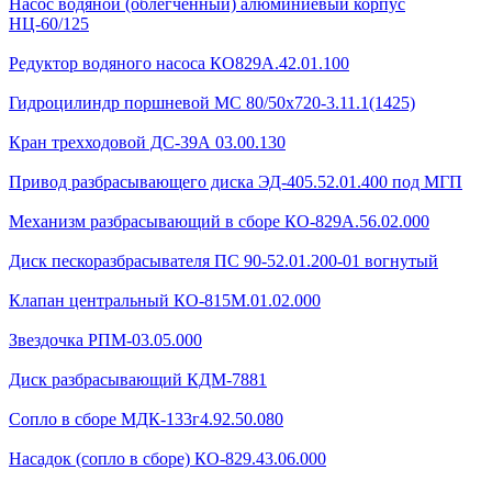
Насос водяной (облегченный) алюминиевый корпус
НЦ-60/125
Редуктор водяного насоса КО829А.42.01.100
Гидроцилиндр поршневой МС 80/50х720-3.11.1(1425)
Кран трехходовой ДС-39А 03.00.130
Привод разбрасывающего диска ЭД-405.52.01.400 под МГП
Механизм разбрасывающий в сборе КО-829А.56.02.000
Диск пескоразбрасывателя ПС 90-52.01.200-01 вогнутый
Клапан центральный КО-815М.01.02.000
Звездочка РПМ-03.05.000
Диск разбрасывающий КДМ-7881
Сопло в сборе МДК-133г4.92.50.080
Насадок (сопло в сборе) КО-829.43.06.000