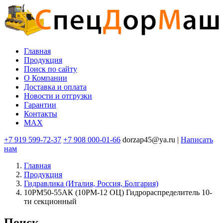
Перейти
к
основному
содержанию
Главная
Продукция
Основная
Поиск по сайту
навигация
O Компании
Доставка и оплата
Новости и отгрузки
Гарантии
Контакты
MAX
+7 919 599-72-37
+7 908 000-01-66
dorzap45@ya.ru |
Написать
нам
Главная
Продукция
Гидравлика (Италия, Россия, Болгария)
10РМ50-55АК (10РМ-12 ОЦ) Гидрораспределитель 10-
ти секционный
Поиск