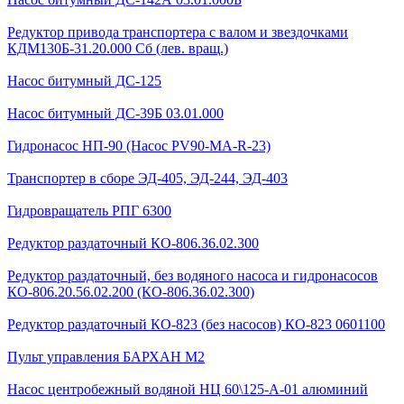
Редуктор привода транспортера с валом и звездочками
КДМ130Б-31.20.000 Сб (лев. вращ.)
Насос битумный ДС-125
Насос битумный ДС-39Б 03.01.000
Гидронасос НП-90 (Насос PV90-MA-R-23)
Транспортер в сборе ЭД-405, ЭД-244, ЭД-403
Гидровращатель РПГ 6300
Редуктор раздаточный КО-806.36.02.300
Редуктор раздаточный, без водяного насоса и гидронасосов
КО-806.20.56.02.200 (КО-806.36.02.300)
Редуктор раздаточный КО-823 (без насосов) КО-823 0601100
Пульт управления БАРХАН М2
Насос центробежный водяной НЦ 60\125-А-01 алюминий