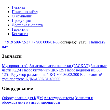
Главная
Поиск по сайту
Меню
О компании
в
Продукция
Доставка и оплата
подвале
Гарантии
Контакты
+7 919 599-72-37
+7 908 000-01-66
dorzap45@ya.ru |
Написать
нам
Запчасти
Мусоровозы з/ч
Запасные части на катки (РАСКАТ)
Запасные
части КДМ
Насос битумный ДС-125
Насос водяной нц 60
125а
Редуктор раздаточный КО-806.36.02.300
Вал ведомый
транспортера КДМ-130Б.31.40.000
Оборудование
Оборудование для КДМ
Автогудронаторы
Запчасти и
оборудование на автогудронаторы