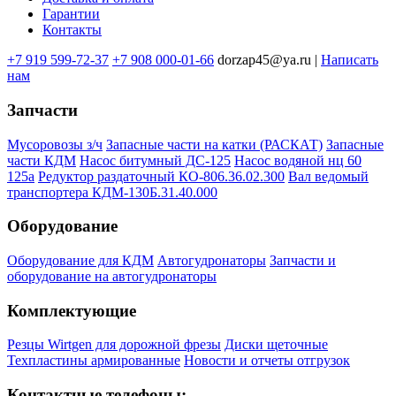
подвале
Гарантии
Контакты
+7 919 599-72-37
+7 908 000-01-66
dorzap45@ya.ru |
Написать
нам
Запчасти
Мусоровозы з/ч
Запасные части на катки (РАСКАТ)
Запасные
части КДМ
Насос битумный ДС-125
Насос водяной нц 60
125а
Редуктор раздаточный КО-806.36.02.300
Вал ведомый
транспортера КДМ-130Б.31.40.000
Оборудование
Оборудование для КДМ
Автогудронаторы
Запчасти и
оборудование на автогудронаторы
Комплектующие
Резцы Wirtgen для дорожной фрезы
Диски щеточные
Техпластины армированные
Новости и отчеты отгрузок
Контактные телефоны: