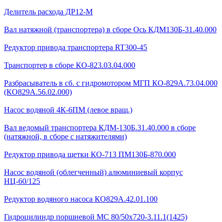
Делитель расхода ДР12-М
Вал натяжной (транспортера) в сборе Ось КДМ130Б-31.40.000
Редуктор привода транспортера RT300-45
Транспортер в сборе КО-823.03.04.000
Разбрасыватель в сб. с гидромотором МГП КО-829А.73.04.000
(КО829А.56.02.000)
Насос водяной 4К-6ПМ (левое вращ.)
Вал ведомый транспортера КДМ-130Б.31.40.000 в сборе
(натяжной, в сборе с натяжителями)
Редуктор привода щетки КО-713 ПМ130Б-870.000
Насос водяной (облегченный) алюминиевый корпус
НЦ-60/125
Редуктор водяного насоса КО829А.42.01.100
Гидроцилиндр поршневой МС 80/50х720-3.11.1(1425)