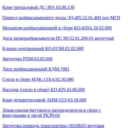
Кран трехходовой ДС-39А 03.00.130
Привод разбрасывающего диска ЭД-405.52.01.400 под МГП
Механизм разбрасывающий в сборе КО-829А.56.02.000
Диск пескоразбрасывателя ПС 90-52.01.200-01 вогнутый
Клапан центральный КО-815М.01.02.000
Звездочка РПМ-03.05.000
Диск разбрасывающий КДМ-7881
Сопло в сборе МДК-133г4.92.50.080
Насадок (сопло в сборе) КО-829.43.06.000
Кран четырехходовой AHМ-53Э-03.18.000
Левая секция битумного распределителя в сборе с
форсунками и тягой РКЗЧ-04
Звездочка привода транспортера (3010845) ведущая