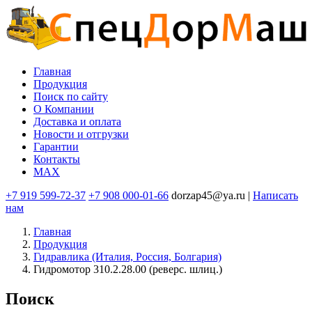
Перейти
к
основному
содержанию
Главная
Продукция
Основная
Поиск по сайту
навигация
O Компании
Доставка и оплата
Новости и отгрузки
Гарантии
Контакты
MAX
+7 919 599-72-37
+7 908 000-01-66
dorzap45@ya.ru |
Написать
нам
Главная
Продукция
Гидравлика (Италия, Россия, Болгария)
Гидромотор 310.2.28.00 (реверс. шлиц.)
Поиск