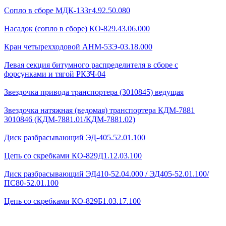
Сопло в сборе МДК-133г4.92.50.080
Насадок (сопло в сборе) КО-829.43.06.000
Кран четырехходовой AHМ-53Э-03.18.000
Левая секция битумного распределителя в сборе с
форсунками и тягой РКЗЧ-04
Звездочка привода транспортера (3010845) ведущая
Звездочка натяжная (ведомая) транспортера КДМ-7881
3010846 (КДМ-7881.01/КДМ-7881.02)
Диск разбрасывающий ЭД-405.52.01.100
Цепь со скребками КО-829Д1.12.03.100
Диск разбрасывающий ЭД410-52.04.000 / ЭД405-52.01.100/
ПС80-52.01.100
Цепь со скребками КО-829Б1.03.17.100