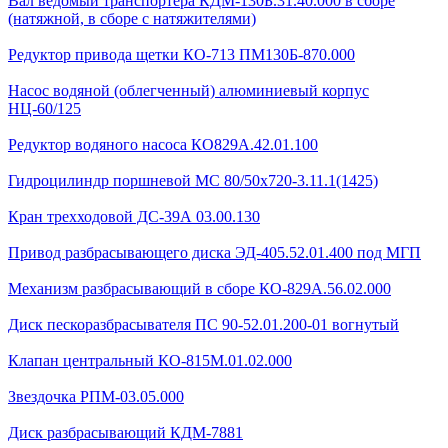
Вал ведомый транспортера КДМ-130Б.31.40.000 в сборе
(натяжной, в сборе с натяжителями)
Редуктор привода щетки КО-713 ПМ130Б-870.000
Насос водяной (облегченный) алюминиевый корпус
НЦ-60/125
Редуктор водяного насоса КО829А.42.01.100
Гидроцилиндр поршневой МС 80/50х720-3.11.1(1425)
Кран трехходовой ДС-39А 03.00.130
Привод разбрасывающего диска ЭД-405.52.01.400 под МГП
Механизм разбрасывающий в сборе КО-829А.56.02.000
Диск пескоразбрасывателя ПС 90-52.01.200-01 вогнутый
Клапан центральный КО-815М.01.02.000
Звездочка РПМ-03.05.000
Диск разбрасывающий КДМ-7881