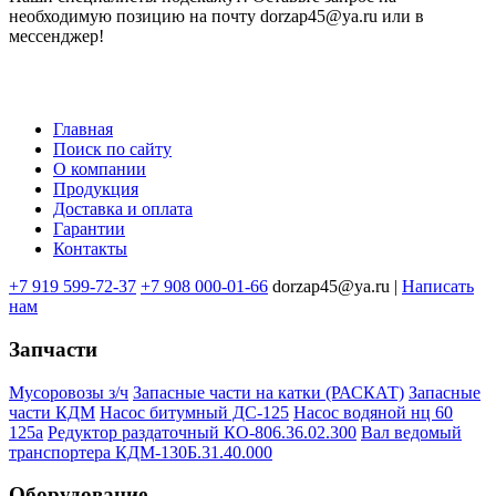
необходимую позицию на почту dorzap45@ya.ru или в
мессенджер!
Главная
Поиск по сайту
Меню
О компании
в
Продукция
Доставка и оплата
подвале
Гарантии
Контакты
+7 919 599-72-37
+7 908 000-01-66
dorzap45@ya.ru |
Написать
нам
Запчасти
Мусоровозы з/ч
Запасные части на катки (РАСКАТ)
Запасные
части КДМ
Насос битумный ДС-125
Насос водяной нц 60
125а
Редуктор раздаточный КО-806.36.02.300
Вал ведомый
транспортера КДМ-130Б.31.40.000
Оборудование