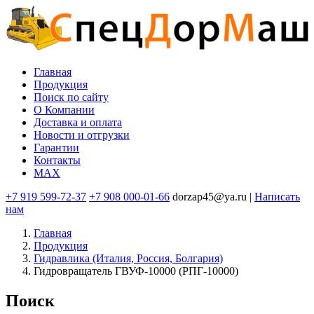
Перейти
к
основному
содержанию
Главная
Продукция
Основная
Поиск по сайту
навигация
O Компании
Доставка и оплата
Новости и отгрузки
Гарантии
Контакты
MAX
+7 919 599-72-37
+7 908 000-01-66
dorzap45@ya.ru |
Написать
нам
Главная
Продукция
Гидравлика (Италия, Россия, Болгария)
Гидровращатель ГВУФ-10000 (РПГ-10000)
Поиск