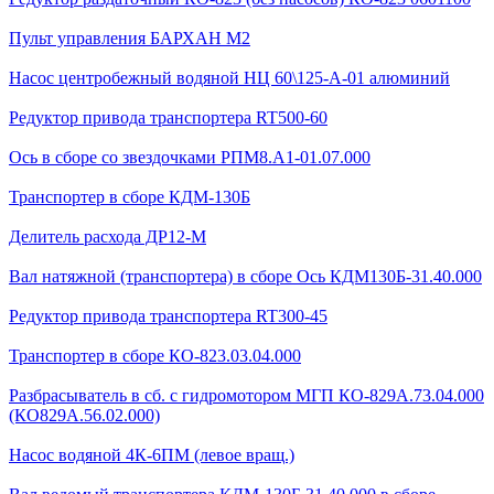
Пульт управления БАРХАН М2
Насос центробежный водяной НЦ 60\125-А-01 алюминий
Редуктор привода транспортера RT500-60
Ось в сборе со звездочками РПМ8.А1-01.07.000
Транспортер в сборе КДМ-130Б
Делитель расхода ДР12-М
Вал натяжной (транспортера) в сборе Ось КДМ130Б-31.40.000
Редуктор привода транспортера RT300-45
Транспортер в сборе КО-823.03.04.000
Разбрасыватель в сб. с гидромотором МГП КО-829А.73.04.000
(КО829А.56.02.000)
Насос водяной 4К-6ПМ (левое вращ.)