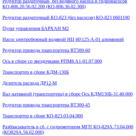
Редуктор раздаточный, без водяного насоса и гидронасосов
КО-806.20.56.02.200 (КО-806.36.02.300)
Редуктор раздаточный КО-823 (без насосов) КО-823 0601100
Пульт управления БАРХАН М2
Насос центробежный водяной НЦ 60\125-А-01 алюминий
Редуктор привода транспортера RT500-60
Ось в сборе со звездочками РПМ8.А1-01.07.000
Транспортер в сборе КДМ-130Б
Делитель расхода ДР12-М
Вал натяжной (транспортера) в сборе Ось КДМ130Б-31.40.000
Редуктор привода транспортера RT300-45
Транспортер в сборе КО-823.03.04.000
Разбрасыватель в сб. с гидромотором МГП КО-829А.73.04.000
(КО829А.56.02.000)