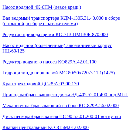
Насос водяной 4К-6ПМ (левое вращ.)
Вал ведомый транспортера КДМ-130Б.31.40.000 в сборе
(натяжной, в сборе с натяжителями)
Редуктор привода щетки КО-713 ПМ130Б-870.000
Насос водяной (облегченный) алюминиевый корпус
НЦ-60/125
Редуктор водяного насоса КО829А.42.01.100
Гидроцилиндр поршневой МС 80/50х720-3.11.1(1425)
Кран трехходовой ДС-39А 03.00.130
Привод разбрасывающего диска ЭД-405.52.01.400 под МГП
Механизм разбрасывающий в сборе КО-829А.56.02.000
Диск пескоразбрасывателя ПС 90-52.01.200-01 вогнутый
Клапан центральный КО-815М.01.02.000