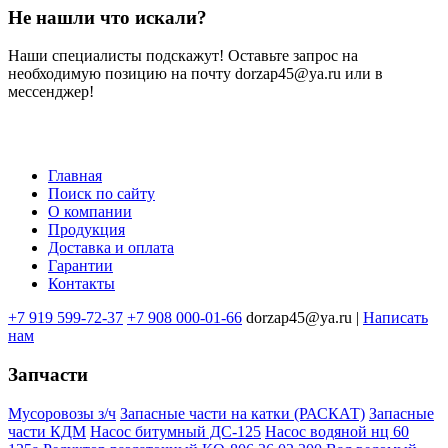
Не нашли что искали?
Наши специалисты подскажут! Оставьте запрос на
необходимую позицию на почту dorzap45@ya.ru или в
мессенджер!
Главная
Поиск по сайту
Меню
О компании
в
Продукция
Доставка и оплата
подвале
Гарантии
Контакты
+7 919 599-72-37
+7 908 000-01-66
dorzap45@ya.ru |
Написать
нам
Запчасти
Мусоровозы з/ч
Запасные части на катки (РАСКАТ)
Запасные
части КДМ
Насос битумный ДС-125
Насос водяной нц 60