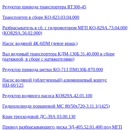
Редуктор привода транспортера RT300-45
Транспортер в сборе КО-823.03.04.000
Разбрасыватель в сб. с гидромотором МГП КО-829А.73.04.000
(КО829А.56.02.000)
Насос водяной 4К-6ПМ (левое вращ.)
Вал ведомый транспортера КДМ-130Б.31.40.000 в сборе
(натяжной, в сборе с натяжителями)
Редуктор привода щетки КО-713 ПМ130Б-870.000
Насос водяной (облегченный) алюминиевый корпус
НЦ-60/125
Редуктор водяного насоса КО829А.42.01.100
Гидроцилиндр поршневой МС 80/50х720-3.11.1(1425)
Кран трехходовой ДС-39А 03.00.130
Привод разбрасывающего диска ЭД-405.52.01.400 под МГП