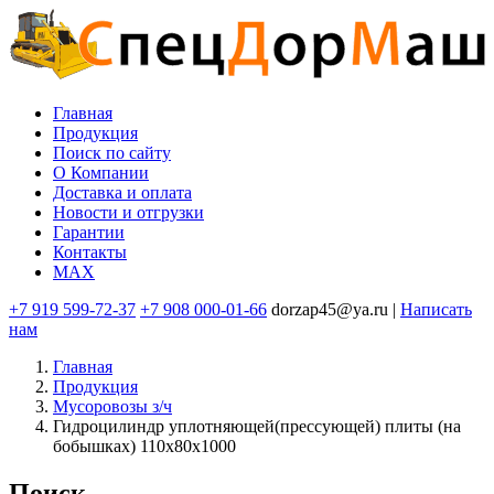
Перейти
к
основному
содержанию
Главная
Продукция
Основная
Поиск по сайту
навигация
O Компании
Доставка и оплата
Новости и отгрузки
Гарантии
Контакты
MAX
+7 919 599-72-37
+7 908 000-01-66
dorzap45@ya.ru |
Написать
нам
Главная
Продукция
Мусоровозы з/ч
Гидроцилиндр уплотняющей(прессующей) плиты (на
бобышках) 110х80х1000
Поиск