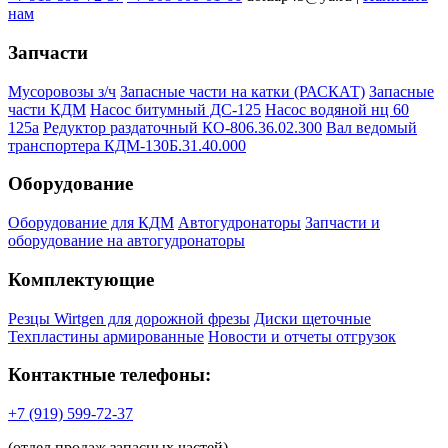
нам
Запчасти
Мусоровозы з/ч
Запасные части на катки (РАСКАТ)
Запасные
части КДМ
Насос битумный ДС-125
Насос водяной нц 60
125а
Редуктор раздаточный КО-806.36.02.300
Вал ведомый
транспортера КДМ-130Б.31.40.000
Оборудование
Оборудование для КДМ
Автогудронаторы
Запчасти и
оборудование на автогудронаторы
Комплектующие
Резцы Wirtgen для дорожной фрезы
Диски щеточные
Техпластины армированные
Новости и отчеты отгрузок
Контактные телефоны:
+7 (919) 599-72-37
(отдел продаж запасных частей)