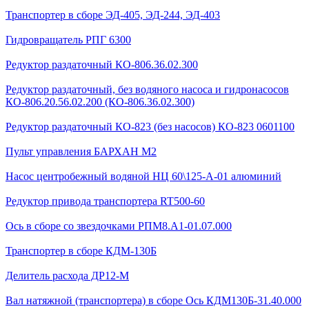
Транспортер в сборе ЭД-405, ЭД-244, ЭД-403
Гидровращатель РПГ 6300
Редуктор раздаточный КО-806.36.02.300
Редуктор раздаточный, без водяного насоса и гидронасосов
КО-806.20.56.02.200 (КО-806.36.02.300)
Редуктор раздаточный КО-823 (без насосов) КО-823 0601100
Пульт управления БАРХАН М2
Насос центробежный водяной НЦ 60\125-А-01 алюминий
Редуктор привода транспортера RT500-60
Ось в сборе со звездочками РПМ8.А1-01.07.000
Транспортер в сборе КДМ-130Б
Делитель расхода ДР12-М
Вал натяжной (транспортера) в сборе Ось КДМ130Б-31.40.000