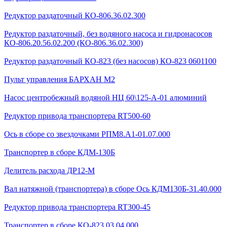
Редуктор раздаточный КО-806.36.02.300
Редуктор раздаточный, без водяного насоса и гидронасосов
КО-806.20.56.02.200 (КО-806.36.02.300)
Редуктор раздаточный КО-823 (без насосов) КО-823 0601100
Пульт управления БАРХАН М2
Насос центробежный водяной НЦ 60\125-А-01 алюминий
Редуктор привода транспортера RT500-60
Ось в сборе со звездочками РПМ8.А1-01.07.000
Транспортер в сборе КДМ-130Б
Делитель расхода ДР12-М
Вал натяжной (транспортера) в сборе Ось КДМ130Б-31.40.000
Редуктор привода транспортера RT300-45
Транспортер в сборе КО-823.03.04.000