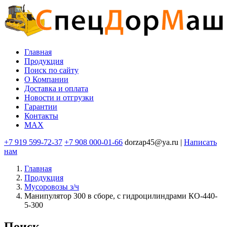
Перейти
к
основному
содержанию
Главная
Продукция
Основная
Поиск по сайту
навигация
O Компании
Доставка и оплата
Новости и отгрузки
Гарантии
Контакты
MAX
+7 919 599-72-37
+7 908 000-01-66
dorzap45@ya.ru |
Написать
нам
Главная
Продукция
Мусоровозы з/ч
Манипулятор 300 в сборе, с гидроцилиндрами КО-440-
5-300
Поиск