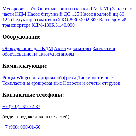
Мусоровозы з/ч
Запасные части на катки (РАСКАТ)
Запасные
части КДМ
Насос битумный ДС-125
Насос водяной нц 60
125а
Редуктор раздаточный КО-806.36.02.300
Вал ведомый
транспортера КДМ-130Б.31.40.000
Оборудование
Оборудование для КДМ
Автогудронаторы
Запчасти и
оборудование на автогудронаторы
Комплектующие
Резцы Wirtgen для дорожной фрезы
Диски щеточные
Техпластины армированные
Новости и отчеты отгрузок
Контактные телефоны:
+7 (919) 599-72-37
(отдел продаж запасных частей)
+7 (908) 000-01-66