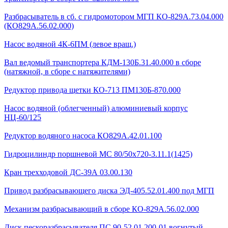
Разбрасыватель в сб. с гидромотором МГП КО-829А.73.04.000
(КО829А.56.02.000)
Насос водяной 4К-6ПМ (левое вращ.)
Вал ведомый транспортера КДМ-130Б.31.40.000 в сборе
(натяжной, в сборе с натяжителями)
Редуктор привода щетки КО-713 ПМ130Б-870.000
Насос водяной (облегченный) алюминиевый корпус
НЦ-60/125
Редуктор водяного насоса КО829А.42.01.100
Гидроцилиндр поршневой МС 80/50х720-3.11.1(1425)
Кран трехходовой ДС-39А 03.00.130
Привод разбрасывающего диска ЭД-405.52.01.400 под МГП
Механизм разбрасывающий в сборе КО-829А.56.02.000
Диск пескоразбрасывателя ПС 90-52.01.200-01 вогнутый