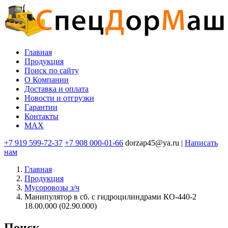
Перейти
к
основному
содержанию
Главная
Продукция
Основная
Поиск по сайту
навигация
O Компании
Доставка и оплата
Новости и отгрузки
Гарантии
Контакты
MAX
+7 919 599-72-37
+7 908 000-01-66
dorzap45@ya.ru |
Написать
нам
Главная
Продукция
Мусоровозы з/ч
Манипулятор в сб. с гидроцилиндрами КО-440-2
18.00.000 (02.90.000)
Поиск