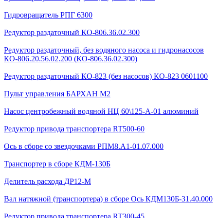
Гидровращатель РПГ 6300
Редуктор раздаточный КО-806.36.02.300
Редуктор раздаточный, без водяного насоса и гидронасосов
КО-806.20.56.02.200 (КО-806.36.02.300)
Редуктор раздаточный КО-823 (без насосов) КО-823 0601100
Пульт управления БАРХАН М2
Насос центробежный водяной НЦ 60\125-А-01 алюминий
Редуктор привода транспортера RT500-60
Ось в сборе со звездочками РПМ8.А1-01.07.000
Транспортер в сборе КДМ-130Б
Делитель расхода ДР12-М
Вал натяжной (транспортера) в сборе Ось КДМ130Б-31.40.000
Редуктор привода транспортера RT300-45