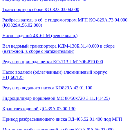
Транспортер в сборе КО-823.03.04.000
Разбрасыватель в сб. с гидромотором МГП КО-829А.73.04.000
(КО829А.56.02.000)
Насос водяной 4К-6ПМ (левое вращ.)
Вал ведомый транспортера КДМ-130Б.31.40.000 в сборе
(натяжной, в сборе с натяжителями)
Редуктор привода щетки КО-713 ПМ130Б-870.000
Насос водяной (облегченный) алюминиевый корпус
НЦ-60/125
Редуктор водяного насоса КО829А.42.01.100
Гидроцилиндр поршневой МС 80/50х720-3.11.1(1425)
Кран трехходовой ДС-39А 03.00.130
Привод разбрасывающего диска ЭД-405.52.01.400 под МГП
Механизм разбрасывающий в сборе КО-829А.56.02.000