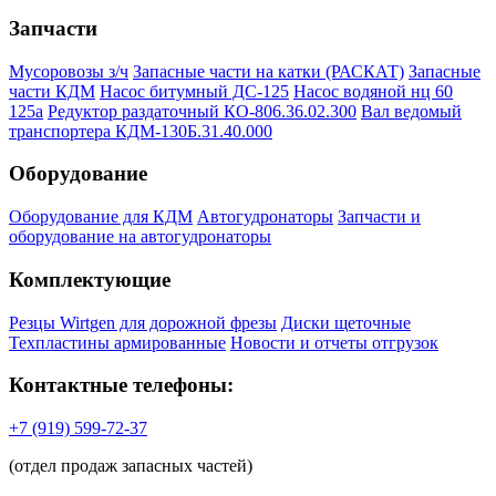
Запчасти
Мусоровозы з/ч
Запасные части на катки (РАСКАТ)
Запасные
части КДМ
Насос битумный ДС-125
Насос водяной нц 60
125а
Редуктор раздаточный КО-806.36.02.300
Вал ведомый
транспортера КДМ-130Б.31.40.000
Оборудование
Оборудование для КДМ
Автогудронаторы
Запчасти и
оборудование на автогудронаторы
Комплектующие
Резцы Wirtgen для дорожной фрезы
Диски щеточные
Техпластины армированные
Новости и отчеты отгрузок
Контактные телефоны:
+7 (919) 599-72-37
(отдел продаж запасных частей)