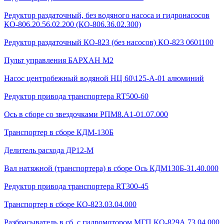
Редуктор раздаточный, без водяного насоса и гидронасосов
КО-806.20.56.02.200 (КО-806.36.02.300)
Редуктор раздаточный КО-823 (без насосов) КО-823 0601100
Пульт управления БАРХАН М2
Насос центробежный водяной НЦ 60\125-А-01 алюминий
Редуктор привода транспортера RT500-60
Ось в сборе со звездочками РПМ8.А1-01.07.000
Транспортер в сборе КДМ-130Б
Делитель расхода ДР12-М
Вал натяжной (транспортера) в сборе Ось КДМ130Б-31.40.000
Редуктор привода транспортера RT300-45
Транспортер в сборе КО-823.03.04.000
Разбрасыватель в сб. с гидромотором МГП КО-829А.73.04.000