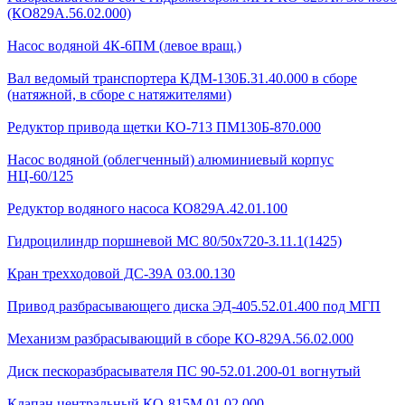
(КО829А.56.02.000)
Насос водяной 4К-6ПМ (левое вращ.)
Вал ведомый транспортера КДМ-130Б.31.40.000 в сборе
(натяжной, в сборе с натяжителями)
Редуктор привода щетки КО-713 ПМ130Б-870.000
Насос водяной (облегченный) алюминиевый корпус
НЦ-60/125
Редуктор водяного насоса КО829А.42.01.100
Гидроцилиндр поршневой МС 80/50х720-3.11.1(1425)
Кран трехходовой ДС-39А 03.00.130
Привод разбрасывающего диска ЭД-405.52.01.400 под МГП
Механизм разбрасывающий в сборе КО-829А.56.02.000
Диск пескоразбрасывателя ПС 90-52.01.200-01 вогнутый
Клапан центральный КО-815М.01.02.000