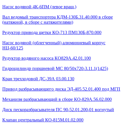
Насос водяной 4К-6ПМ (левое вращ.)
Вал ведомый транспортера КДМ-130Б.31.40.000 в сборе
(натяжной, в сборе с натяжителями)
Редуктор привода щетки КО-713 ПМ130Б-870.000
Насос водяной (облегченный) алюминиевый корпус
НЦ-60/125
Редуктор водяного насоса КО829А.42.01.100
Гидроцилиндр поршневой МС 80/50х720-3.11.1(1425)
Кран трехходовой ДС-39А 03.00.130
Привод разбрасывающего диска ЭД-405.52.01.400 под МГП
Механизм разбрасывающий в сборе КО-829А.56.02.000
Диск пескоразбрасывателя ПС 90-52.01.200-01 вогнутый
Клапан центральный КО-815М.01.02.000