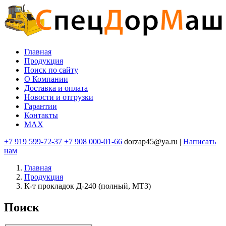
Перейти
к
основному
содержанию
Главная
Продукция
Основная
Поиск по сайту
навигация
O Компании
Доставка и оплата
Новости и отгрузки
Гарантии
Контакты
MAX
+7 919 599-72-37
+7 908 000-01-66
dorzap45@ya.ru |
Написать
нам
Главная
Продукция
К-т прокладок Д-240 (полный, МТЗ)
Поиск