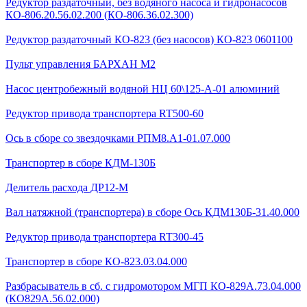
Редуктор раздаточный, без водяного насоса и гидронасосов
КО-806.20.56.02.200 (КО-806.36.02.300)
Редуктор раздаточный КО-823 (без насосов) КО-823 0601100
Пульт управления БАРХАН М2
Насос центробежный водяной НЦ 60\125-А-01 алюминий
Редуктор привода транспортера RT500-60
Ось в сборе со звездочками РПМ8.А1-01.07.000
Транспортер в сборе КДМ-130Б
Делитель расхода ДР12-М
Вал натяжной (транспортера) в сборе Ось КДМ130Б-31.40.000
Редуктор привода транспортера RT300-45
Транспортер в сборе КО-823.03.04.000
Разбрасыватель в сб. с гидромотором МГП КО-829А.73.04.000
(КО829А.56.02.000)