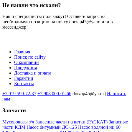
Не нашли что искали?
Наши специалисты подскажут! Оставьте запрос на
необходимую позицию на почту dorzap45@ya.ru или в
мессенджер!
Главная
Поиск по сайту
Меню
О компании
в
Продукция
Доставка и оплата
подвале
Гарантии
Контакты
+7 919 599-72-37
+7 908 000-01-66
dorzap45@ya.ru |
Написать
нам
Запчасти
Мусоровозы з/ч
Запасные части на катки (РАСКАТ)
Запасные
части КДМ
Насос битумный ДС-125
Насос водяной нц 60