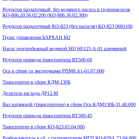
Редуктор раздаточный, без водяного насоса и гидронасосов
КО-806.20.56.02.200 (КО-806.36.02.300)
Редуктор раздаточный КО-823 (без насосов) КО-823 0601100
Пульт управления БАРХАН М2
Насос центробежный водяной НЦ 60\125-А-01 алюминий
Редуктор привода транспортера RT500-60
Ось в сборе со звездочками РПМ8.А1-01.07.000
Транспортер в сборе КДМ-130Б
Делитель расхода ДР12-М
Вал натяжной (транспортера) в сборе Ось КДМ130Б-31.40.000
Редуктор привода транспортера RT300-45
Транспортер в сборе КО-823.03.04.000
Разбрасыватель в сб. с гидромотором МГП КО-829А.73.04.000