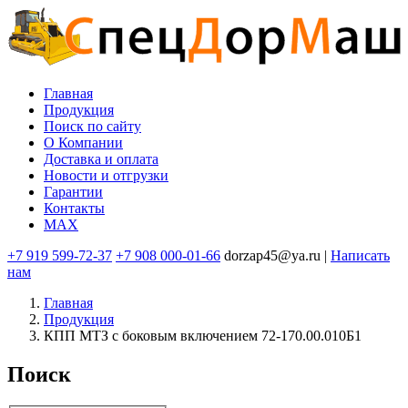
Перейти
к
основному
содержанию
Главная
Продукция
Основная
Поиск по сайту
навигация
O Компании
Доставка и оплата
Новости и отгрузки
Гарантии
Контакты
MAX
+7 919 599-72-37
+7 908 000-01-66
dorzap45@ya.ru |
Написать
нам
Главная
Продукция
КПП МТЗ с боковым включением 72-170.00.010Б1
Поиск