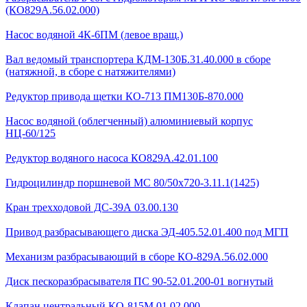
(КО829А.56.02.000)
Насос водяной 4К-6ПМ (левое вращ.)
Вал ведомый транспортера КДМ-130Б.31.40.000 в сборе
(натяжной, в сборе с натяжителями)
Редуктор привода щетки КО-713 ПМ130Б-870.000
Насос водяной (облегченный) алюминиевый корпус
НЦ-60/125
Редуктор водяного насоса КО829А.42.01.100
Гидроцилиндр поршневой МС 80/50х720-3.11.1(1425)
Кран трехходовой ДС-39А 03.00.130
Привод разбрасывающего диска ЭД-405.52.01.400 под МГП
Механизм разбрасывающий в сборе КО-829А.56.02.000
Диск пескоразбрасывателя ПС 90-52.01.200-01 вогнутый
Клапан центральный КО-815М.01.02.000