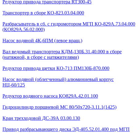
Редуктор привода транспортера RT300-45
Транспортер в сборе КО-823.03.04.000
Разбрасыватель в сб. с гидромотором МГП КО-829А.73.04.000
(КО829А.56.02.000)
Насос водяной 4К-6ПМ (левое вращ.)
Вал ведомый транспортера КДМ-130Б.31.40.000 в сборе
(натяжной, в сборе с натяжителями)
Редуктор привода щетки КО-713 ПМ130Б-870.000
Насос водяной (облегченный) алюминиевый корпус
НЦ-60/125
Редуктор водяного насоса КО829А.42.01.100
Гидроцилиндр поршневой МС 80/50х720-3.11.1(1425)
Кран трехходовой ДС-39А 03.00.130
Привод разбрасывающего диска ЭД-405.52.01.400 под МГП