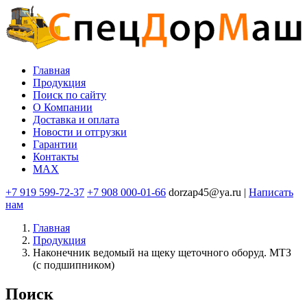
Перейти
к
основному
содержанию
Главная
Продукция
Основная
Поиск по сайту
навигация
O Компании
Доставка и оплата
Новости и отгрузки
Гарантии
Контакты
MAX
+7 919 599-72-37
+7 908 000-01-66
dorzap45@ya.ru |
Написать
нам
Главная
Продукция
Наконечник ведомый на щеку щеточного оборуд. МТЗ
(с подшипником)
Поиск