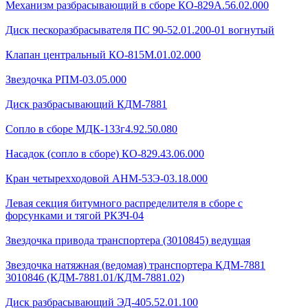
Механизм разбрасывающий в сборе КО-829А.56.02.000
Диск пескоразбрасывателя ПС 90-52.01.200-01 вогнутый
Клапан центральный КО-815М.01.02.000
Звездочка РПМ-03.05.000
Диск разбрасывающий КДМ-7881
Сопло в сборе МДК-133г4.92.50.080
Насадок (сопло в сборе) КО-829.43.06.000
Кран четырехходовой AHМ-53Э-03.18.000
Левая секция битумного распределителя в сборе с
форсунками и тягой РКЗЧ-04
Звездочка привода транспортера (3010845) ведущая
Звездочка натяжная (ведомая) транспортера КДМ-7881
3010846 (КДМ-7881.01/КДМ-7881.02)
Диск разбрасывающий ЭД-405.52.01.100