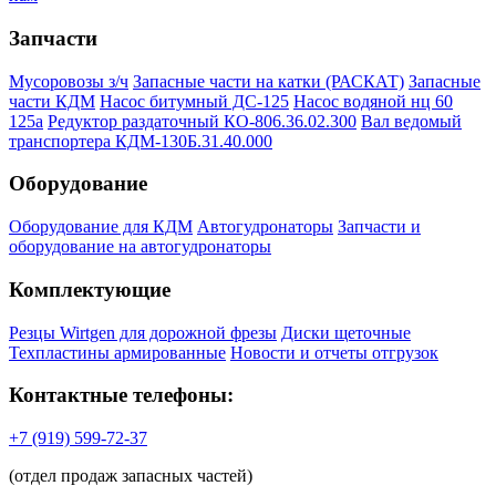
Запчасти
Мусоровозы з/ч
Запасные части на катки (РАСКАТ)
Запасные
части КДМ
Насос битумный ДС-125
Насос водяной нц 60
125а
Редуктор раздаточный КО-806.36.02.300
Вал ведомый
транспортера КДМ-130Б.31.40.000
Оборудование
Оборудование для КДМ
Автогудронаторы
Запчасти и
оборудование на автогудронаторы
Комплектующие
Резцы Wirtgen для дорожной фрезы
Диски щеточные
Техпластины армированные
Новости и отчеты отгрузок
Контактные телефоны:
+7 (919) 599-72-37
(отдел продаж запасных частей)