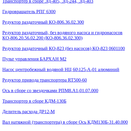
Транспортер в сборе ЭД-405, ЭД-244, ЭД-403
Гидровращатель РПГ 6300
Редуктор раздаточный КО-806.36.02.300
Редуктор раздаточный, без водяного насоса и гидронасосов
КО-806.20.56.02.200 (КО-806.36.02.300)
Редуктор раздаточный КО-823 (без насосов) КО-823 0601100
Пульт управления БАРХАН М2
Насос центробежный водяной НЦ 60\125-А-01 алюминий
Редуктор привода транспортера RT500-60
Ось в сборе со звездочками РПМ8.А1-01.07.000
Транспортер в сборе КДМ-130Б
Делитель расхода ДР12-М
Вал натяжной (транспортера) в сборе Ось КДМ130Б-31.40.000