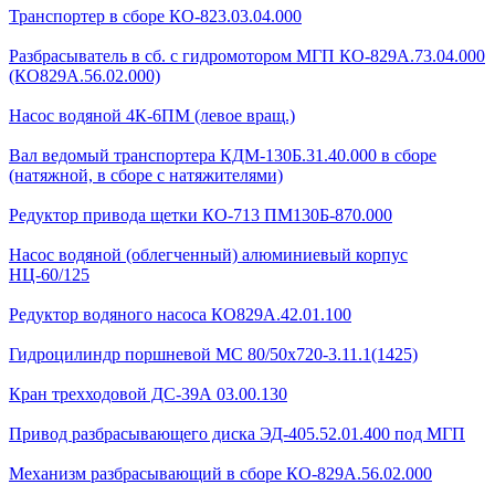
Транспортер в сборе КО-823.03.04.000
Разбрасыватель в сб. с гидромотором МГП КО-829А.73.04.000
(КО829А.56.02.000)
Насос водяной 4К-6ПМ (левое вращ.)
Вал ведомый транспортера КДМ-130Б.31.40.000 в сборе
(натяжной, в сборе с натяжителями)
Редуктор привода щетки КО-713 ПМ130Б-870.000
Насос водяной (облегченный) алюминиевый корпус
НЦ-60/125
Редуктор водяного насоса КО829А.42.01.100
Гидроцилиндр поршневой МС 80/50х720-3.11.1(1425)
Кран трехходовой ДС-39А 03.00.130
Привод разбрасывающего диска ЭД-405.52.01.400 под МГП
Механизм разбрасывающий в сборе КО-829А.56.02.000