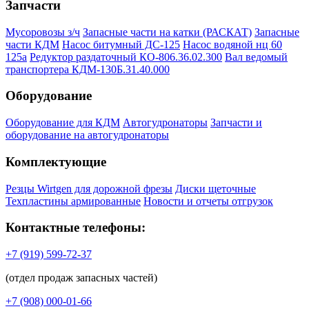
Запчасти
Мусоровозы з/ч
Запасные части на катки (РАСКАТ)
Запасные
части КДМ
Насос битумный ДС-125
Насос водяной нц 60
125а
Редуктор раздаточный КО-806.36.02.300
Вал ведомый
транспортера КДМ-130Б.31.40.000
Оборудование
Оборудование для КДМ
Автогудронаторы
Запчасти и
оборудование на автогудронаторы
Комплектующие
Резцы Wirtgen для дорожной фрезы
Диски щеточные
Техпластины армированные
Новости и отчеты отгрузок
Контактные телефоны:
+7 (919) 599-72-37
(отдел продаж запасных частей)
+7 (908) 000-01-66