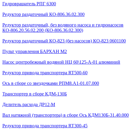
Гидровращатель РПГ 6300
Редуктор раздаточный КО-806.36.02.300
Редуктор раздаточный, без водяного насоса и гидронасосов
КО-806.20.56.02.200 (КО-806.36.02.300)
Редуктор раздаточный КО-823 (без насосов) КО-823 0601100
Пульт управления БАРХАН М2
Насос центробежный водяной НЦ 60\125-А-01 алюминий
Редуктор привода транспортера RT500-60
Ось в сборе со звездочками РПМ8.А1-01.07.000
Транспортер в сборе КДМ-130Б
Делитель расхода ДР12-М
Вал натяжной (транспортера) в сборе Ось КДМ130Б-31.40.000
Редуктор привода транспортера RT300-45