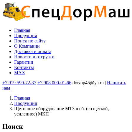
Перейти
к
основному
содержанию
Главная
Продукция
Основная
Поиск по сайту
навигация
O Компании
Доставка и оплата
Новости и отгрузки
Гарантии
Контакты
MAX
+7 919 599-72-37
+7 908 000-01-66
dorzap45@ya.ru |
Написать
нам
Главная
Продукция
Щеточное оборудование МТЗ в сб. (со щеткой,
усиленное) МКП
Поиск