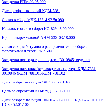
Звездочка РПМ-03.05.000
Диск разбрасывающий КДМ-7881
Сопло в сборе МДК-133г4.92.50.080
Насадок (сопло в сборе) КО-829.43.06.000
Кран четырехходовой AHМ-53Э-03.18.000
Левая секция битумного распределителя в сборе с
форсунками и тягой РКЗЧ-04
Звездочка привода транспортера (3010845) ведущая
Звездочка натяжная (ведомая) транспортера КДМ-7881
3010846 (КДМ-7881.01/КДМ-7881.02)
Диск разбрасывающий ЭД-405.52.01.100
Цепь со скребками КО-829Д1.12.03.100
Диск разбрасывающий ЭД410-52.04.000 / ЭД405-52.01.100/
ПС80-52.01.100