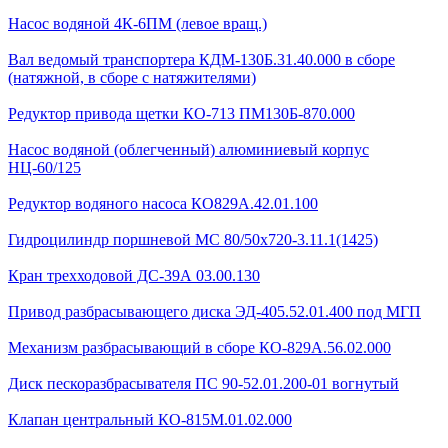
Насос водяной 4К-6ПМ (левое вращ.)
Вал ведомый транспортера КДМ-130Б.31.40.000 в сборе
(натяжной, в сборе с натяжителями)
Редуктор привода щетки КО-713 ПМ130Б-870.000
Насос водяной (облегченный) алюминиевый корпус
НЦ-60/125
Редуктор водяного насоса КО829А.42.01.100
Гидроцилиндр поршневой МС 80/50х720-3.11.1(1425)
Кран трехходовой ДС-39А 03.00.130
Привод разбрасывающего диска ЭД-405.52.01.400 под МГП
Механизм разбрасывающий в сборе КО-829А.56.02.000
Диск пескоразбрасывателя ПС 90-52.01.200-01 вогнутый
Клапан центральный КО-815М.01.02.000