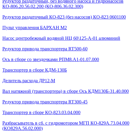
Редуктор раздаточный, без водяного насоса и гидронасосов
КО-806.20.56.02.200 (КО-806.36.02.300)
Редуктор раздаточный КО-823 (без насосов) КО-823 0601100
Пульт управления БАРХАН М2
Насос центробежный водяной НЦ 60\125-А-01 алюминий
Редуктор привода транспортера RT500-60
Ось в сборе со звездочками РПМ8.А1-01.07.000
Транспортер в сборе КДМ-130Б
Делитель расхода ДР12-М
Вал натяжной (транспортера) в сборе Ось КДМ130Б-31.40.000
Редуктор привода транспортера RT300-45
Транспортер в сборе КО-823.03.04.000
Разбрасыватель в сб. с гидромотором МГП КО-829А.73.04.000
(КО829А.56.02.000)