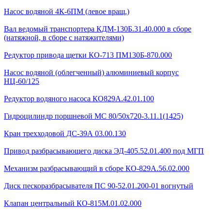
Насос водяной 4К-6ПМ (левое вращ.)
Вал ведомый транспортера КДМ-130Б.31.40.000 в сборе
(натяжной, в сборе с натяжителями)
Редуктор привода щетки КО-713 ПМ130Б-870.000
Насос водяной (облегченный) алюминиевый корпус
НЦ-60/125
Редуктор водяного насоса КО829А.42.01.100
Гидроцилиндр поршневой МС 80/50х720-3.11.1(1425)
Кран трехходовой ДС-39А 03.00.130
Привод разбрасывающего диска ЭД-405.52.01.400 под МГП
Механизм разбрасывающий в сборе КО-829А.56.02.000
Диск пескоразбрасывателя ПС 90-52.01.200-01 вогнутый
Клапан центральный КО-815М.01.02.000