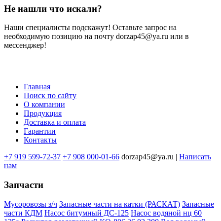
Не нашли что искали?
Наши специалисты подскажут! Оставьте запрос на
необходимую позицию на почту dorzap45@ya.ru или в
мессенджер!
Главная
Поиск по сайту
Меню
О компании
в
Продукция
Доставка и оплата
подвале
Гарантии
Контакты
+7 919 599-72-37
+7 908 000-01-66
dorzap45@ya.ru |
Написать
нам
Запчасти
Мусоровозы з/ч
Запасные части на катки (РАСКАТ)
Запасные
части КДМ
Насос битумный ДС-125
Насос водяной нц 60