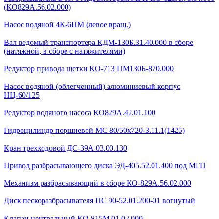
(КО829А.56.02.000)
Насос водяной 4К-6ПМ (левое вращ.)
Вал ведомый транспортера КДМ-130Б.31.40.000 в сборе
(натяжной, в сборе с натяжителями)
Редуктор привода щетки КО-713 ПМ130Б-870.000
Насос водяной (облегченный) алюминиевый корпус
НЦ-60/125
Редуктор водяного насоса КО829А.42.01.100
Гидроцилиндр поршневой МС 80/50х720-3.11.1(1425)
Кран трехходовой ДС-39А 03.00.130
Привод разбрасывающего диска ЭД-405.52.01.400 под МГП
Механизм разбрасывающий в сборе КО-829А.56.02.000
Диск пескоразбрасывателя ПС 90-52.01.200-01 вогнутый
Клапан центральный КО-815М.01.02.000