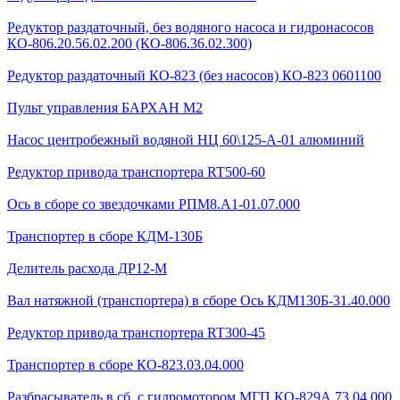
Редуктор раздаточный, без водяного насоса и гидронасосов
КО-806.20.56.02.200 (КО-806.36.02.300)
Редуктор раздаточный КО-823 (без насосов) КО-823 0601100
Пульт управления БАРХАН М2
Насос центробежный водяной НЦ 60\125-А-01 алюминий
Редуктор привода транспортера RT500-60
Ось в сборе со звездочками РПМ8.А1-01.07.000
Транспортер в сборе КДМ-130Б
Делитель расхода ДР12-М
Вал натяжной (транспортера) в сборе Ось КДМ130Б-31.40.000
Редуктор привода транспортера RT300-45
Транспортер в сборе КО-823.03.04.000
Разбрасыватель в сб. с гидромотором МГП КО-829А.73.04.000