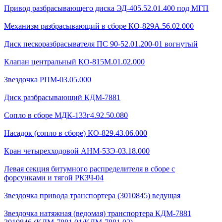
Привод разбрасывающего диска ЭД-405.52.01.400 под МГП
Механизм разбрасывающий в сборе КО-829А.56.02.000
Диск пескоразбрасывателя ПС 90-52.01.200-01 вогнутый
Клапан центральный КО-815М.01.02.000
Звездочка РПМ-03.05.000
Диск разбрасывающий КДМ-7881
Сопло в сборе МДК-133г4.92.50.080
Насадок (сопло в сборе) КО-829.43.06.000
Кран четырехходовой AHМ-53Э-03.18.000
Левая секция битумного распределителя в сборе с
форсунками и тягой РКЗЧ-04
Звездочка привода транспортера (3010845) ведущая
Звездочка натяжная (ведомая) транспортера КДМ-7881