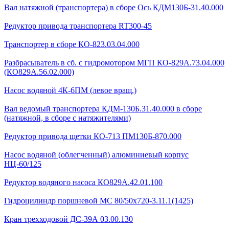
Вал натяжной (транспортера) в сборе Ось КДМ130Б-31.40.000
Редуктор привода транспортера RT300-45
Транспортер в сборе КО-823.03.04.000
Разбрасыватель в сб. с гидромотором МГП КО-829А.73.04.000
(КО829А.56.02.000)
Насос водяной 4К-6ПМ (левое вращ.)
Вал ведомый транспортера КДМ-130Б.31.40.000 в сборе
(натяжной, в сборе с натяжителями)
Редуктор привода щетки КО-713 ПМ130Б-870.000
Насос водяной (облегченный) алюминиевый корпус
НЦ-60/125
Редуктор водяного насоса КО829А.42.01.100
Гидроцилиндр поршневой МС 80/50х720-3.11.1(1425)
Кран трехходовой ДС-39А 03.00.130