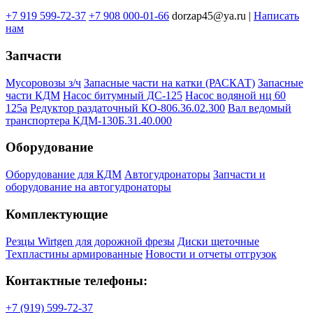
+7 919 599-72-37
+7 908 000-01-66
dorzap45@ya.ru |
Написать
нам
Запчасти
Мусоровозы з/ч
Запасные части на катки (РАСКАТ)
Запасные
части КДМ
Насос битумный ДС-125
Насос водяной нц 60
125а
Редуктор раздаточный КО-806.36.02.300
Вал ведомый
транспортера КДМ-130Б.31.40.000
Оборудование
Оборудование для КДМ
Автогудронаторы
Запчасти и
оборудование на автогудронаторы
Комплектующие
Резцы Wirtgen для дорожной фрезы
Диски щеточные
Техпластины армированные
Новости и отчеты отгрузок
Контактные телефоны:
+7 (919) 599-72-37