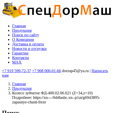
Перейти
к
основному
содержанию
Главная
Продукция
Основная
Поиск по сайту
навигация
O Компании
Доставка и оплата
Новости и отгрузки
Гарантии
Контакты
MAX
+7 919 599-72-37
+7 908 000-01-66
dorzap45@ya.ru |
Написать
нам
Главная
Продукция
Колесо зубчатое ФД-400.02.06.021 (Z=34,z=10)
Подробнее: https://xn----9sb8asbc.xn--p1ai/g6943895-
zapasnye-chasti-freze
Поиск