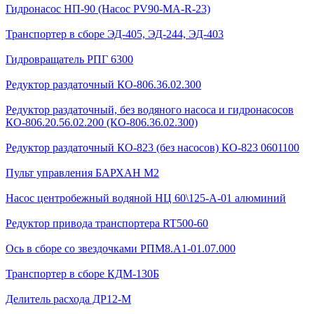
Гидронасос НП-90 (Насос PV90-MA-R-23)
Транспортер в сборе ЭД-405, ЭД-244, ЭД-403
Гидровращатель РПГ 6300
Редуктор раздаточный КО-806.36.02.300
Редуктор раздаточный, без водяного насоса и гидронасосов
КО-806.20.56.02.200 (КО-806.36.02.300)
Редуктор раздаточный КО-823 (без насосов) КО-823 0601100
Пульт управления БАРХАН М2
Насос центробежный водяной НЦ 60\125-А-01 алюминий
Редуктор привода транспортера RT500-60
Ось в сборе со звездочками РПМ8.А1-01.07.000
Транспортер в сборе КДМ-130Б
Делитель расхода ДР12-М