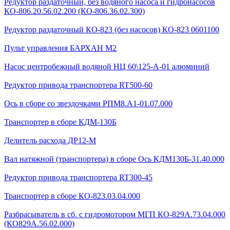
Редуктор раздаточный, без водяного насоса и гидронасосов
КО-806.20.56.02.200 (КО-806.36.02.300)
Редуктор раздаточный КО-823 (без насосов) КО-823 0601100
Пульт управления БАРХАН М2
Насос центробежный водяной НЦ 60\125-А-01 алюминий
Редуктор привода транспортера RT500-60
Ось в сборе со звездочками РПМ8.А1-01.07.000
Транспортер в сборе КДМ-130Б
Делитель расхода ДР12-М
Вал натяжной (транспортера) в сборе Ось КДМ130Б-31.40.000
Редуктор привода транспортера RT300-45
Транспортер в сборе КО-823.03.04.000
Разбрасыватель в сб. с гидромотором МГП КО-829А.73.04.000
(КО829А.56.02.000)