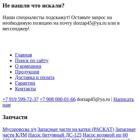
Не нашли что искали?
Наши специалисты подскажут! Оставьте запрос на
необходимую позицию на почту dorzap45@ya.ru или в
мессенджер!
Главная
Поиск по сайту
Меню
О компании
в
Продукция
Доставка и оплата
подвале
Гарантии
Контакты
+7 919 599-72-37
+7 908 000-01-66
dorzap45@ya.ru |
Написать
нам
Запчасти
Мусоровозы з/ч
Запасные части на катки (РАСКАТ)
Запасные
части КДМ
Насос битумный ДС-125
Насос водяной нц 60