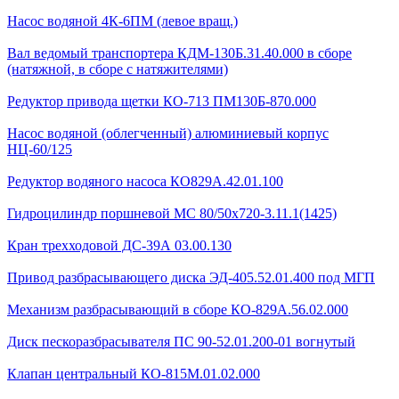
Насос водяной 4К-6ПМ (левое вращ.)
Вал ведомый транспортера КДМ-130Б.31.40.000 в сборе
(натяжной, в сборе с натяжителями)
Редуктор привода щетки КО-713 ПМ130Б-870.000
Насос водяной (облегченный) алюминиевый корпус
НЦ-60/125
Редуктор водяного насоса КО829А.42.01.100
Гидроцилиндр поршневой МС 80/50х720-3.11.1(1425)
Кран трехходовой ДС-39А 03.00.130
Привод разбрасывающего диска ЭД-405.52.01.400 под МГП
Механизм разбрасывающий в сборе КО-829А.56.02.000
Диск пескоразбрасывателя ПС 90-52.01.200-01 вогнутый
Клапан центральный КО-815М.01.02.000