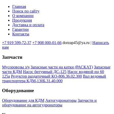
Главная
Поиск по сайту
Меню
О компании
в
Продукция
Доставка и оплата
подвале
Гарантии
Контакты
+7 919 599-72-37
+7 908 000-01-66
dorzap45@ya.ru |
Написать
нам
Запчасти
Мусоровозы з/ч
Запасные части на катки (РАСКАТ)
Запасные
части КДМ
Насос битумный ДС-125
Насос водяной нц 60
125а
Редуктор раздаточный КО-806.36.02.300
Вал ведомый
транспортера КДМ-130Б.31.40.000
Оборудование
Оборудование для КДМ
Автогудронаторы
Запчасти и
оборудование на автогудронаторы