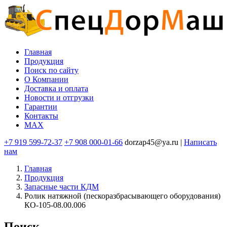
Перейти
к
основному
содержанию
Главная
Продукция
Основная
Поиск по сайту
навигация
O Компании
Доставка и оплата
Новости и отгрузки
Гарантии
Контакты
MAX
+7 919 599-72-37
+7 908 000-01-66
dorzap45@ya.ru |
Написать
нам
Главная
Продукция
Запасные части КДМ
Ролик натяжной (пескоразбрасывающего оборудования)
КО-105-08.00.006
Поиск