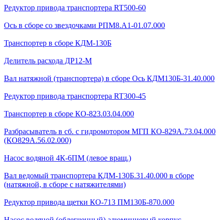
Редуктор привода транспортера RT500-60
Ось в сборе со звездочками РПМ8.А1-01.07.000
Транспортер в сборе КДМ-130Б
Делитель расхода ДР12-М
Вал натяжной (транспортера) в сборе Ось КДМ130Б-31.40.000
Редуктор привода транспортера RT300-45
Транспортер в сборе КО-823.03.04.000
Разбрасыватель в сб. с гидромотором МГП КО-829А.73.04.000
(КО829А.56.02.000)
Насос водяной 4К-6ПМ (левое вращ.)
Вал ведомый транспортера КДМ-130Б.31.40.000 в сборе
(натяжной, в сборе с натяжителями)
Редуктор привода щетки КО-713 ПМ130Б-870.000
Насос водяной (облегченный) алюминиевый корпус