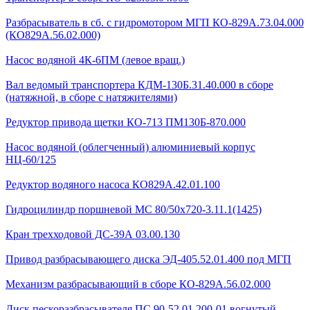
Разбрасыватель в сб. с гидромотором МГП КО-829А.73.04.000
(КО829А.56.02.000)
Насос водяной 4К-6ПМ (левое вращ.)
Вал ведомый транспортера КДМ-130Б.31.40.000 в сборе
(натяжной, в сборе с натяжителями)
Редуктор привода щетки КО-713 ПМ130Б-870.000
Насос водяной (облегченный) алюминиевый корпус
НЦ-60/125
Редуктор водяного насоса КО829А.42.01.100
Гидроцилиндр поршневой МС 80/50х720-3.11.1(1425)
Кран трехходовой ДС-39А 03.00.130
Привод разбрасывающего диска ЭД-405.52.01.400 под МГП
Механизм разбрасывающий в сборе КО-829А.56.02.000
Диск пескоразбрасывателя ПС 90-52.01.200-01 вогнутый