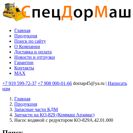
Перейти
к
основному
содержанию
Главная
Продукция
Основная
Поиск по сайту
навигация
O Компании
Доставка и оплата
Новости и отгрузки
Гарантии
Контакты
MAX
+7 919 599-72-37
+7 908 000-01-66
dorzap45@ya.ru |
Написать
нам
Главная
Продукция
Запасные части КДМ
Запчасти на КО-829 (Коммаш Арзамас)
Насос водяной с редуктором КО-829А.42.01.000
Поиск