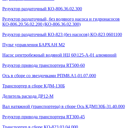
Редуктор раздаточный КО-806.36.02.300
Редуктор раздаточный, без водяного насоса и гидронасосов
КО-806.20.56.02.200 (КО-806.36.02.300)
Редуктор раздаточный КО-823 (без насосов) КО-823 0601100
Пульт управления БАРХАН М2
Насос центробежный водяной НЦ 60\125-А-01 алюминий
Редуктор привода транспортера RT500-60
Ось в сборе со звездочками РПМ8.А1-01.07.000
Транспортер в сборе КДМ-130Б
Делитель расхода ДР12-М
Вал натяжной (транспортера) в сборе Ось КДМ130Б-31.40.000
Редуктор привода транспортера RT300-45
Транспортер в сборе КО-823.03.04.000