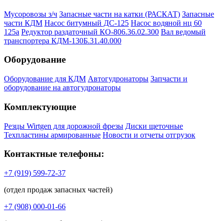
Мусоровозы з/ч
Запасные части на катки (РАСКАТ)
Запасные
части КДМ
Насос битумный ДС-125
Насос водяной нц 60
125а
Редуктор раздаточный КО-806.36.02.300
Вал ведомый
транспортера КДМ-130Б.31.40.000
Оборудование
Оборудование для КДМ
Автогудронаторы
Запчасти и
оборудование на автогудронаторы
Комплектующие
Резцы Wirtgen для дорожной фрезы
Диски щеточные
Техпластины армированные
Новости и отчеты отгрузок
Контактные телефоны:
+7 (919) 599-72-37
(отдел продаж запасных частей)
+7 (908) 000-01-66