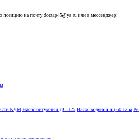
 позицию на почту dorzap45@ya.ru или в мессенджер!
ам
части КДМ
Насос битумный ДС-125
Насос водяной нц 60 125а
Ре
ание на автогудронаторы