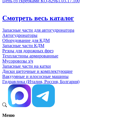
Цепь со скребками КО-829Б1.03.17.100
Смотреть весь каталог
Запасные части для автогудронатора
Автогудронаторы
Оборудование для КДМ
Запасные части КДМ
Резцы для дорожных фрез
Техпластины армированные
Мусоровозы з/ч
Запасные части на катки
Диски щеточные и комплектующие
Вакуумные и илососные машины
Гидравлика (Италия, Россия, Болгария)
Меню