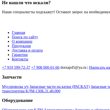
Не нашли что искали?
Наши специалисты подскажут! Оставьте запрос на необходимую
Главная
Поиск по сайту
Меню
О компании
в
Продукция
Доставка и оплата
подвале
Гарантии
Контакты
+7 919 599-72-37
+7 908 000-01-66
dorzap45@ya.ru |
Написать н
Запчасти
Мусоровозы з/ч
Запасные части на катки (РАСКАТ)
Запасные 
транспортера КДМ-130Б.31.40.000
Оборудование
Оборудование для КДМ
Автогудронаторы
Запчасти и оборудов