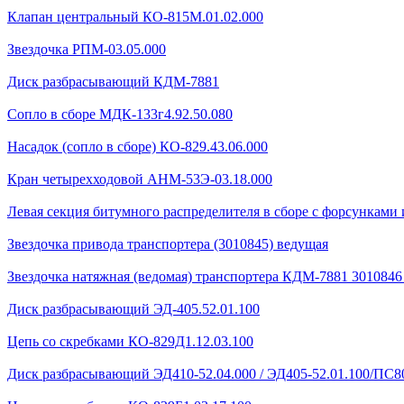
Клапан центральный КО-815М.01.02.000
Звездочка РПМ-03.05.000
Диск разбрасывающий КДМ-7881
Сопло в сборе МДК-133г4.92.50.080
Насадок (сопло в сборе) КО-829.43.06.000
Кран четырехходовой AHМ-53Э-03.18.000
Левая секция битумного распределителя в сборе с форсунками 
Звездочка привода транспортера (3010845) ведущая
Звездочка натяжная (ведомая) транспортера КДМ-7881 301084
Диск разбрасывающий ЭД-405.52.01.100
Цепь со скребками КО-829Д1.12.03.100
Диск разбрасывающий ЭД410-52.04.000 / ЭД405-52.01.100/ПС80