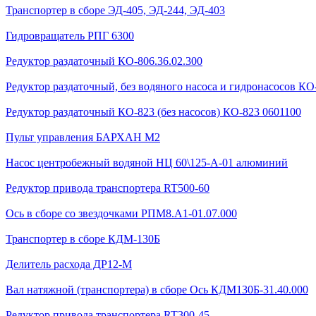
Транспортер в сборе ЭД-405, ЭД-244, ЭД-403
Гидровращатель РПГ 6300
Редуктор раздаточный КО-806.36.02.300
Редуктор раздаточный, без водяного насоса и гидронасосов КО-
Редуктор раздаточный КО-823 (без насосов) КО-823 0601100
Пульт управления БАРХАН М2
Насос центробежный водяной НЦ 60\125-А-01 алюминий
Редуктор привода транспортера RT500-60
Ось в сборе со звездочками РПМ8.А1-01.07.000
Транспортер в сборе КДМ-130Б
Делитель расхода ДР12-М
Вал натяжной (транспортера) в сборе Ось КДМ130Б-31.40.000
Редуктор привода транспортера RT300-45