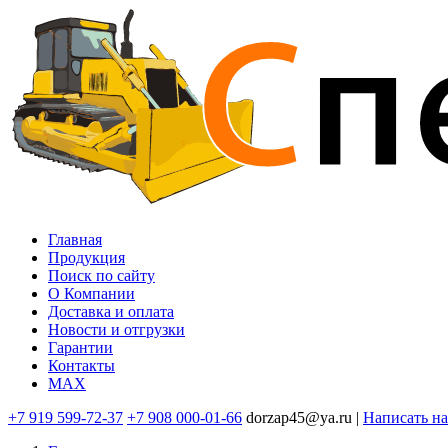
Перейти
к
основному
содержанию
Главная
Продукция
Основная
Поиск по сайту
навигация
O Компании
Доставка и оплата
Новости и отгрузки
Гарантии
Контакты
MAX
+7 919 599-72-37
+7 908 000-01-66
dorzap45@ya.ru |
Написать н