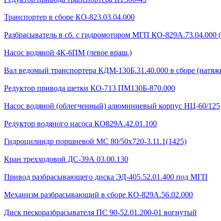
Транспортер в сборе КО-823.03.04.000
Разбрасыватель в сб. с гидромотором МГП КО-829А.73.04.000 
Насос водяной 4К-6ПМ (левое вращ.)
Вал ведомый транспортера КДМ-130Б.31.40.000 в сборе (натяжн
Редуктор привода щетки КО-713 ПМ130Б-870.000
Насос водяной (облегченный) алюминиевый корпус НЦ-60/125
Редуктор водяного насоса КО829А.42.01.100
Гидроцилиндр поршневой МС 80/50х720-3.11.1(1425)
Кран трехходовой ДС-39А 03.00.130
Привод разбрасывающего диска ЭД-405.52.01.400 под МГП
Механизм разбрасывающий в сборе КО-829А.56.02.000
Диск пескоразбрасывателя ПС 90-52.01.200-01 вогнутый