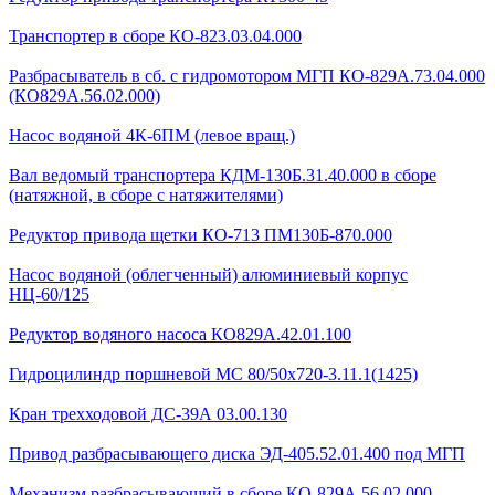
Транспортер в сборе КО-823.03.04.000
Разбрасыватель в сб. с гидромотором МГП КО-829А.73.04.000
(КО829А.56.02.000)
Насос водяной 4К-6ПМ (левое вращ.)
Вал ведомый транспортера КДМ-130Б.31.40.000 в сборе
(натяжной, в сборе с натяжителями)
Редуктор привода щетки КО-713 ПМ130Б-870.000
Насос водяной (облегченный) алюминиевый корпус
НЦ-60/125
Редуктор водяного насоса КО829А.42.01.100
Гидроцилиндр поршневой МС 80/50х720-3.11.1(1425)
Кран трехходовой ДС-39А 03.00.130
Привод разбрасывающего диска ЭД-405.52.01.400 под МГП
Механизм разбрасывающий в сборе КО-829А.56.02.000