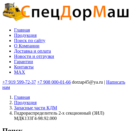
Перейти
к
основному
содержанию
Главная
Продукция
Основная
Поиск по сайту
навигация
O Компании
Доставка и оплата
Новости и отгрузки
Гарантии
Контакты
MAX
+7 919 599-72-37
+7 908 000-01-66
dorzap45@ya.ru |
Написать
нам
Главная
Продукция
Запасные части КДМ
Гидрораспределитель 2-х секционный (ЗИЛ)
МДК133Г4-98.92.000
Поиск