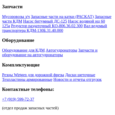
Запчасти
Мусоровозы з/ч
Запасные части на катки (РАСКАТ)
Запасные
части КДМ
Насос битумный ДС-125
Насос водяной нц 60
125а
Редуктор раздаточный КО-806.36.02.300
Вал ведомый
транспортера КДМ-130Б.31.40.000
Оборудование
Оборудование для КДМ
Автогудронаторы
Запчасти и
оборудование на автогудронаторы
Комплектующие
Резцы Wirtgen для дорожной фрезы
Диски щеточные
Техпластины армированные
Новости и отчеты отгрузок
Контактные телефоны:
+7 (919) 599-72-37
(отдел продаж запасных частей)