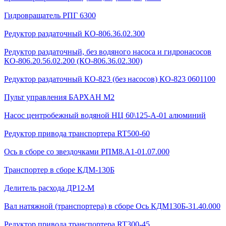
Гидровращатель РПГ 6300
Редуктор раздаточный КО-806.36.02.300
Редуктор раздаточный, без водяного насоса и гидронасосов
КО-806.20.56.02.200 (КО-806.36.02.300)
Редуктор раздаточный КО-823 (без насосов) КО-823 0601100
Пульт управления БАРХАН М2
Насос центробежный водяной НЦ 60\125-А-01 алюминий
Редуктор привода транспортера RT500-60
Ось в сборе со звездочками РПМ8.А1-01.07.000
Транспортер в сборе КДМ-130Б
Делитель расхода ДР12-М
Вал натяжной (транспортера) в сборе Ось КДМ130Б-31.40.000
Редуктор привода транспортера RT300-45