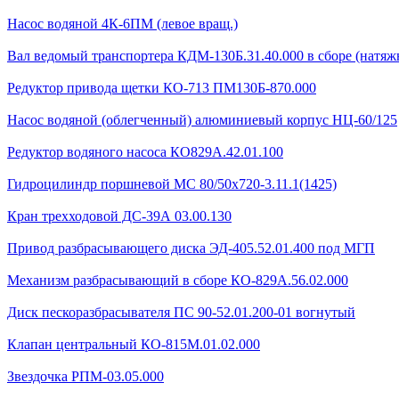
Насос водяной 4К-6ПМ (левое вращ.)
Вал ведомый транспортера КДМ-130Б.31.40.000 в сборе (натяжн
Редуктор привода щетки КО-713 ПМ130Б-870.000
Насос водяной (облегченный) алюминиевый корпус НЦ-60/125
Редуктор водяного насоса КО829А.42.01.100
Гидроцилиндр поршневой МС 80/50х720-3.11.1(1425)
Кран трехходовой ДС-39А 03.00.130
Привод разбрасывающего диска ЭД-405.52.01.400 под МГП
Механизм разбрасывающий в сборе КО-829А.56.02.000
Диск пескоразбрасывателя ПС 90-52.01.200-01 вогнутый
Клапан центральный КО-815М.01.02.000
Звездочка РПМ-03.05.000