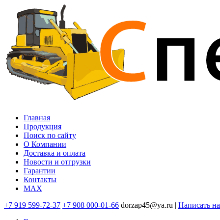
Перейти
к
основному
содержанию
Главная
Продукция
Основная
Поиск по сайту
навигация
O Компании
Доставка и оплата
Новости и отгрузки
Гарантии
Контакты
MAX
+7 919 599-72-37
+7 908 000-01-66
dorzap45@ya.ru |
Написать н