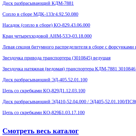
Диск разбрасывающий КДМ-7881
Сопло в сборе МДК-133г4.92.50.080
Насадок (сопло в сборе) КО-829.43.06.000
Кран четырехходовой AHМ-53Э-03.18.000
Левая секция битумного распределителя в сборе с форсунками 
Звездочка привода транспортера (3010845) ведущая
Звездочка натяжная (ведомая) транспортера КДМ-7881 301084
Диск разбрасывающий ЭД-405.52.01.100
Цепь со скребками КО-829Д1.12.03.100
Диск разбрасывающий ЭД410-52.04.000 / ЭД405-52.01.100/ПС80
Цепь со скребками КО-829Б1.03.17.100
Смотреть весь каталог