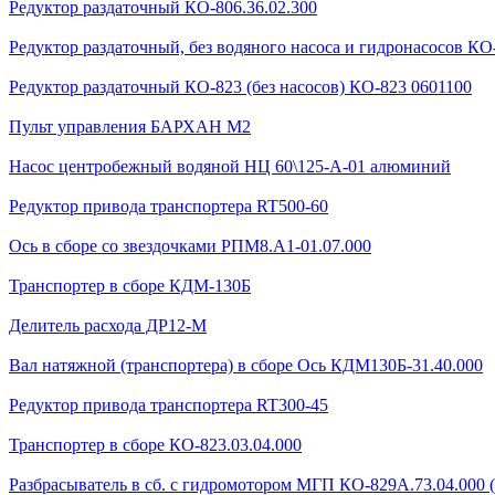
Редуктор раздаточный КО-806.36.02.300
Редуктор раздаточный, без водяного насоса и гидронасосов КО-
Редуктор раздаточный КО-823 (без насосов) КО-823 0601100
Пульт управления БАРХАН М2
Насос центробежный водяной НЦ 60\125-А-01 алюминий
Редуктор привода транспортера RT500-60
Ось в сборе со звездочками РПМ8.А1-01.07.000
Транспортер в сборе КДМ-130Б
Делитель расхода ДР12-М
Вал натяжной (транспортера) в сборе Ось КДМ130Б-31.40.000
Редуктор привода транспортера RT300-45
Транспортер в сборе КО-823.03.04.000
Разбрасыватель в сб. с гидромотором МГП КО-829А.73.04.000 