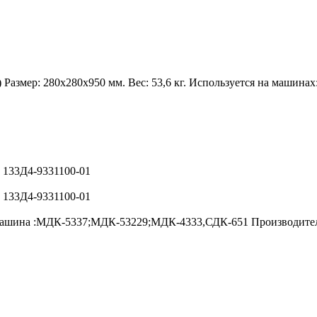
) Размер: 280х280х950 мм. Вес: 53,6 кг. Используется на маши
и 133Д4-9331100-01
и 133Д4-9331100-01
 машина :МДК-5337;МДК-53229;МДК-4333,СДК-651 Производите