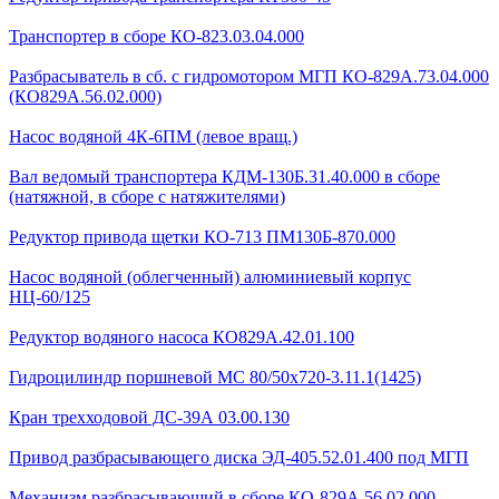
Транспортер в сборе КО-823.03.04.000
Разбрасыватель в сб. с гидромотором МГП КО-829А.73.04.000
(КО829А.56.02.000)
Насос водяной 4К-6ПМ (левое вращ.)
Вал ведомый транспортера КДМ-130Б.31.40.000 в сборе
(натяжной, в сборе с натяжителями)
Редуктор привода щетки КО-713 ПМ130Б-870.000
Насос водяной (облегченный) алюминиевый корпус
НЦ-60/125
Редуктор водяного насоса КО829А.42.01.100
Гидроцилиндр поршневой МС 80/50х720-3.11.1(1425)
Кран трехходовой ДС-39А 03.00.130
Привод разбрасывающего диска ЭД-405.52.01.400 под МГП
Механизм разбрасывающий в сборе КО-829А.56.02.000