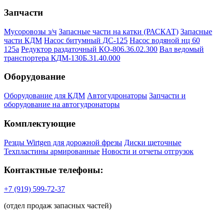
Запчасти
Мусоровозы з/ч
Запасные части на катки (РАСКАТ)
Запасные
части КДМ
Насос битумный ДС-125
Насос водяной нц 60
125а
Редуктор раздаточный КО-806.36.02.300
Вал ведомый
транспортера КДМ-130Б.31.40.000
Оборудование
Оборудование для КДМ
Автогудронаторы
Запчасти и
оборудование на автогудронаторы
Комплектующие
Резцы Wirtgen для дорожной фрезы
Диски щеточные
Техпластины армированные
Новости и отчеты отгрузок
Контактные телефоны:
+7 (919) 599-72-37
(отдел продаж запасных частей)