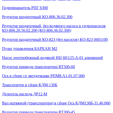
Гидровращатель РПГ 6300
Редуктор раздаточный КО-806.36.02.300
Редуктор раздаточный, без водяного насоса и гидронасосов
КО-806.20.56.02.200 (КО-806.36.02.300)
Редуктор раздаточный КО-823 (без насосов) КО-823 0601100
Пульт управления БАРХАН М2
Насос центробежный водяной НЦ 60\125-А-01 алюминий
Редуктор привода транспортера RT500-60
Ось в сборе со звездочками РПМ8.А1-01.07.000
Транспортер в сборе КДМ-130Б
Делитель расхода ДР12-М
Вал натяжной (транспортера) в сборе Ось КДМ130Б-31.40.000
Редуктор привода транспортера RT300-45