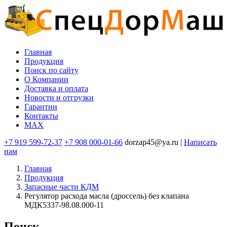
Перейти
к
основному
содержанию
Главная
Продукция
Основная
Поиск по сайту
навигация
O Компании
Доставка и оплата
Новости и отгрузки
Гарантии
Контакты
MAX
+7 919 599-72-37
+7 908 000-01-66
dorzap45@ya.ru |
Написать
нам
Главная
Продукция
Запасные части КДМ
Регулятор расхода масла (дроссель) без клапана
МДК5337-98.08.000-11
Поиск