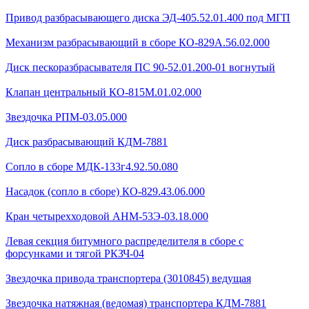
Привод разбрасывающего диска ЭД-405.52.01.400 под МГП
Механизм разбрасывающий в сборе КО-829А.56.02.000
Диск пескоразбрасывателя ПС 90-52.01.200-01 вогнутый
Клапан центральный КО-815М.01.02.000
Звездочка РПМ-03.05.000
Диск разбрасывающий КДМ-7881
Сопло в сборе МДК-133г4.92.50.080
Насадок (сопло в сборе) КО-829.43.06.000
Кран четырехходовой AHМ-53Э-03.18.000
Левая секция битумного распределителя в сборе с
форсунками и тягой РКЗЧ-04
Звездочка привода транспортера (3010845) ведущая
Звездочка натяжная (ведомая) транспортера КДМ-7881