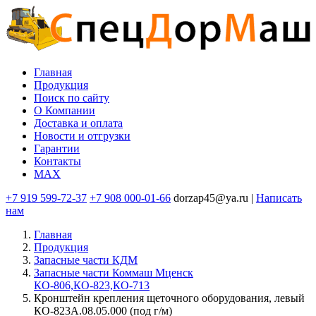
Перейти
к
основному
содержанию
Главная
Продукция
Основная
Поиск по сайту
навигация
O Компании
Доставка и оплата
Новости и отгрузки
Гарантии
Контакты
MAX
+7 919 599-72-37
+7 908 000-01-66
dorzap45@ya.ru |
Написать
нам
Главная
Продукция
Запасные части КДМ
Запасные части Коммаш Мценск
КО-806,КО-823,КО-713
Кронштейн крепления щеточного оборудования, левый
КО-823А.08.05.000 (под г/м)