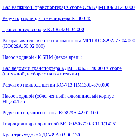
Вал натяжной (транспортера) в сборе Ось КДМ130Б-31.40.000
Редуктор привода транспортера RT300-45
Транспортер в сборе КО-823.03.04.000
Разбрасыватель в сб. с гидромотором МГП КО-829А.73.04.000
(КО829А.56.02.000)
Насос водяной 4К-6ПМ (левое вращ.)
Вал ведомый транспортера КДМ-130Б.31.40.000 в сборе
(натяжной, в сборе с натяжителями)
Редуктор привода щетки КО-713 ПМ130Б-870.000
Насос водяной (облегченный) алюминиевый корпус
НЦ-60/125
Редуктор водяного насоса КО829А.42.01.100
Гидроцилиндр поршневой МС 80/50х720-3.11.1(1425)
Кран трехходовой ДС-39А 03.00.130