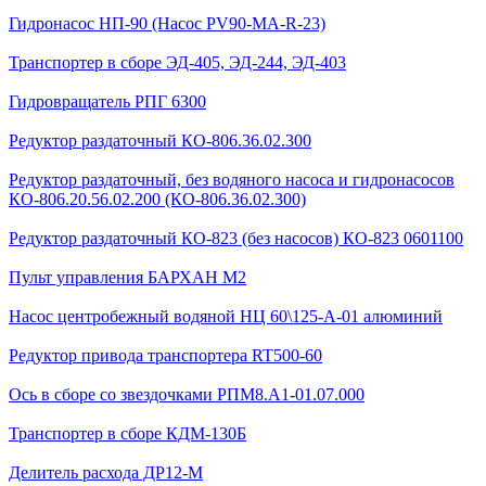
Гидронасос НП-90 (Насос PV90-MA-R-23)
Транспортер в сборе ЭД-405, ЭД-244, ЭД-403
Гидровращатель РПГ 6300
Редуктор раздаточный КО-806.36.02.300
Редуктор раздаточный, без водяного насоса и гидронасосов
КО-806.20.56.02.200 (КО-806.36.02.300)
Редуктор раздаточный КО-823 (без насосов) КО-823 0601100
Пульт управления БАРХАН М2
Насос центробежный водяной НЦ 60\125-А-01 алюминий
Редуктор привода транспортера RT500-60
Ось в сборе со звездочками РПМ8.А1-01.07.000
Транспортер в сборе КДМ-130Б
Делитель расхода ДР12-М