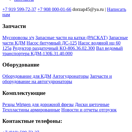
+7 919 599-72-37
+7 908 000-01-66
dorzap45@ya.ru |
Написать
нам
Запчасти
Мусоровозы з/ч
Запасные части на катки (РАСКАТ)
Запасные
части КДМ
Насос битумный ДС-125
Насос водяной нц 60
125а
Редуктор раздаточный КО-806.36.02.300
Вал ведомый
транспортера КДМ-130Б.31.40.000
Оборудование
Оборудование для КДМ
Автогудронаторы
Запчасти и
оборудование на автогудронаторы
Комплектующие
Резцы Wirtgen для дорожной фрезы
Диски щеточные
Техпластины армированные
Новости и отчеты отгрузок
Контактные телефоны: