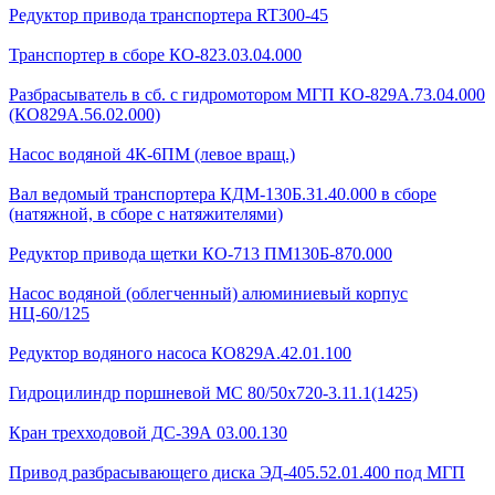
Редуктор привода транспортера RT300-45
Транспортер в сборе КО-823.03.04.000
Разбрасыватель в сб. с гидромотором МГП КО-829А.73.04.000
(КО829А.56.02.000)
Насос водяной 4К-6ПМ (левое вращ.)
Вал ведомый транспортера КДМ-130Б.31.40.000 в сборе
(натяжной, в сборе с натяжителями)
Редуктор привода щетки КО-713 ПМ130Б-870.000
Насос водяной (облегченный) алюминиевый корпус
НЦ-60/125
Редуктор водяного насоса КО829А.42.01.100
Гидроцилиндр поршневой МС 80/50х720-3.11.1(1425)
Кран трехходовой ДС-39А 03.00.130
Привод разбрасывающего диска ЭД-405.52.01.400 под МГП