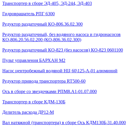
Транспортер в сборе ЭД-405, ЭД-244, ЭД-403
Гидровращатель РПГ 6300
Редуктор раздаточный КО-806.36.02.300
Редуктор раздаточный, без водяного насоса и гидронасосов
КО-806.20.56.02.200 (КО-806.36.02.300)
Редуктор раздаточный КО-823 (без насосов) КО-823 0601100
Пульт управления БАРХАН М2
Насос центробежный водяной НЦ 60\125-А-01 алюминий
Редуктор привода транспортера RT500-60
Ось в сборе со звездочками РПМ8.А1-01.07.000
Транспортер в сборе КДМ-130Б
Делитель расхода ДР12-М
Вал натяжной (транспортера) в сборе Ось КДМ130Б-31.40.000