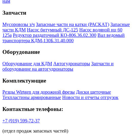
нам
Запчасти
Мусоровозы з/ч
Запасные части на катки (РАСКАТ)
Запасные
части КДМ
Насос битумный ДС-125
Насос водяной нц 60
125а
Редуктор раздаточный КО-806.36.02.300
Вал ведомый
транспортера КДМ-130Б.31.40.000
Оборудование
Оборудование для КДМ
Автогудронаторы
Запчасти и
оборудование на автогудронаторы
Комплектующие
Резцы Wirtgen для дорожной фрезы
Диски щеточные
Техпластины армированные
Новости и отчеты отгрузок
Контактные телефоны:
+7 (919) 599-72-37
(отдел продаж запасных частей)