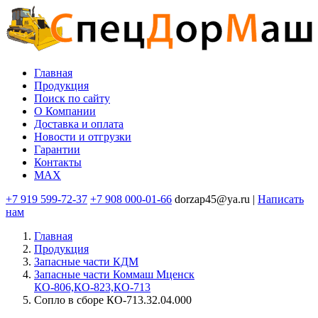
Перейти
к
основному
содержанию
Главная
Продукция
Основная
Поиск по сайту
навигация
O Компании
Доставка и оплата
Новости и отгрузки
Гарантии
Контакты
MAX
+7 919 599-72-37
+7 908 000-01-66
dorzap45@ya.ru |
Написать
нам
Главная
Продукция
Запасные части КДМ
Запасные части Коммаш Мценск
КО-806,КО-823,КО-713
Сопло в сборе КО-713.32.04.000