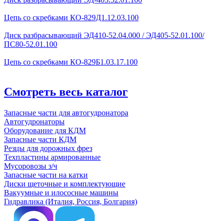
Цепь со скребками КО-829Д1.12.03.100
Диск разбрасывающий ЭД410-52.04.000 / ЭД405-52.01.100/
ПС80-52.01.100
Цепь со скребками КО-829Б1.03.17.100
Смотреть весь каталог
Запасные части для автогудронатора
Автогудронаторы
Оборудование для КДМ
Запасные части КДМ
Резцы для дорожных фрез
Техпластины армированные
Мусоровозы з/ч
Запасные части на катки
Диски щеточные и комплектующие
Вакуумные и илососные машины
Гидравлика (Италия, Россия, Болгария)