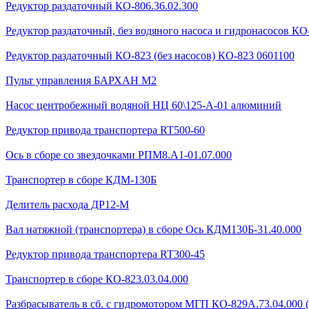
Редуктор раздаточный КО-806.36.02.300
Редуктор раздаточный, без водяного насоса и гидронасосов КО-
Редуктор раздаточный КО-823 (без насосов) КО-823 0601100
Пульт управления БАРХАН М2
Насос центробежный водяной НЦ 60\125-А-01 алюминий
Редуктор привода транспортера RT500-60
Ось в сборе со звездочками РПМ8.А1-01.07.000
Транспортер в сборе КДМ-130Б
Делитель расхода ДР12-М
Вал натяжной (транспортера) в сборе Ось КДМ130Б-31.40.000
Редуктор привода транспортера RT300-45
Транспортер в сборе КО-823.03.04.000
Разбрасыватель в сб. с гидромотором МГП КО-829А.73.04.000 