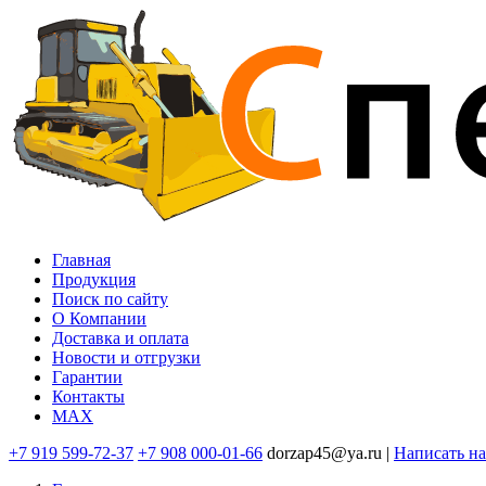
Перейти
к
основному
содержанию
Главная
Продукция
Основная
Поиск по сайту
навигация
O Компании
Доставка и оплата
Новости и отгрузки
Гарантии
Контакты
MAX
+7 919 599-72-37
+7 908 000-01-66
dorzap45@ya.ru |
Написать н