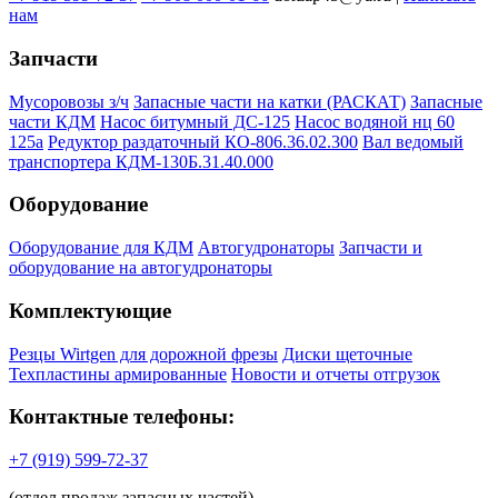
нам
Запчасти
Мусоровозы з/ч
Запасные части на катки (РАСКАТ)
Запасные
части КДМ
Насос битумный ДС-125
Насос водяной нц 60
125а
Редуктор раздаточный КО-806.36.02.300
Вал ведомый
транспортера КДМ-130Б.31.40.000
Оборудование
Оборудование для КДМ
Автогудронаторы
Запчасти и
оборудование на автогудронаторы
Комплектующие
Резцы Wirtgen для дорожной фрезы
Диски щеточные
Техпластины армированные
Новости и отчеты отгрузок
Контактные телефоны:
+7 (919) 599-72-37
(отдел продаж запасных частей)