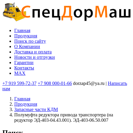
Перейти
к
основному
содержанию
Главная
Продукция
Основная
Поиск по сайту
навигация
O Компании
Доставка и оплата
Новости и отгрузки
Гарантии
Контакты
MAX
+7 919 599-72-37
+7 908 000-01-66
dorzap45@ya.ru |
Написать
нам
Главная
Продукция
Запасные части КДМ
Полумуфта редуктора привода транспортера (на
редуктор ЭД-403-04.43.001). ЭД-403-06.50.007
Поиск