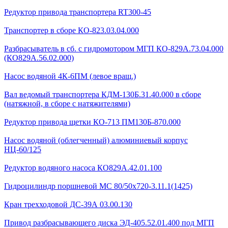
Редуктор привода транспортера RT300-45
Транспортер в сборе КО-823.03.04.000
Разбрасыватель в сб. с гидромотором МГП КО-829А.73.04.000
(КО829А.56.02.000)
Насос водяной 4К-6ПМ (левое вращ.)
Вал ведомый транспортера КДМ-130Б.31.40.000 в сборе
(натяжной, в сборе с натяжителями)
Редуктор привода щетки КО-713 ПМ130Б-870.000
Насос водяной (облегченный) алюминиевый корпус
НЦ-60/125
Редуктор водяного насоса КО829А.42.01.100
Гидроцилиндр поршневой МС 80/50х720-3.11.1(1425)
Кран трехходовой ДС-39А 03.00.130
Привод разбрасывающего диска ЭД-405.52.01.400 под МГП