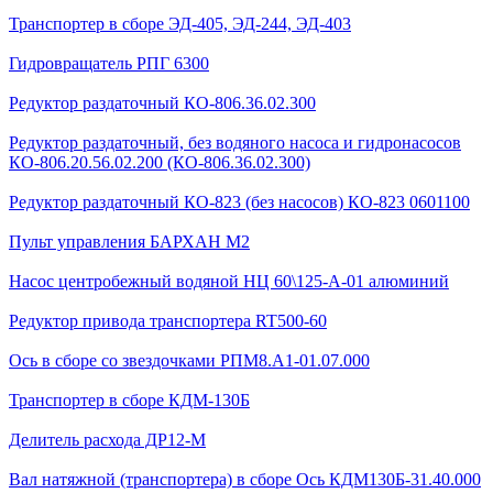
Транспортер в сборе ЭД-405, ЭД-244, ЭД-403
Гидровращатель РПГ 6300
Редуктор раздаточный КО-806.36.02.300
Редуктор раздаточный, без водяного насоса и гидронасосов
КО-806.20.56.02.200 (КО-806.36.02.300)
Редуктор раздаточный КО-823 (без насосов) КО-823 0601100
Пульт управления БАРХАН М2
Насос центробежный водяной НЦ 60\125-А-01 алюминий
Редуктор привода транспортера RT500-60
Ось в сборе со звездочками РПМ8.А1-01.07.000
Транспортер в сборе КДМ-130Б
Делитель расхода ДР12-М
Вал натяжной (транспортера) в сборе Ось КДМ130Б-31.40.000