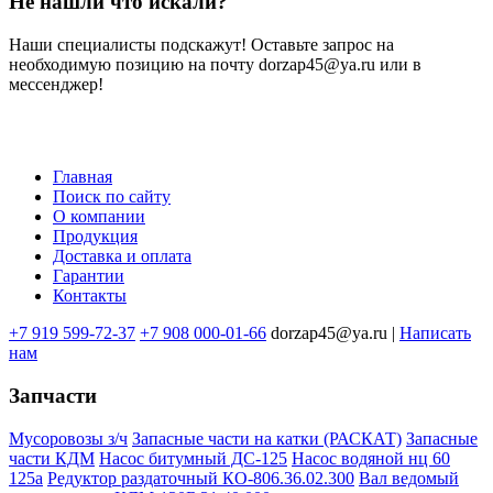
Не нашли что искали?
Наши специалисты подскажут! Оставьте запрос на
необходимую позицию на почту dorzap45@ya.ru или в
мессенджер!
Главная
Поиск по сайту
Меню
О компании
в
Продукция
Доставка и оплата
подвале
Гарантии
Контакты
+7 919 599-72-37
+7 908 000-01-66
dorzap45@ya.ru |
Написать
нам
Запчасти
Мусоровозы з/ч
Запасные части на катки (РАСКАТ)
Запасные
части КДМ
Насос битумный ДС-125
Насос водяной нц 60
125а
Редуктор раздаточный КО-806.36.02.300
Вал ведомый