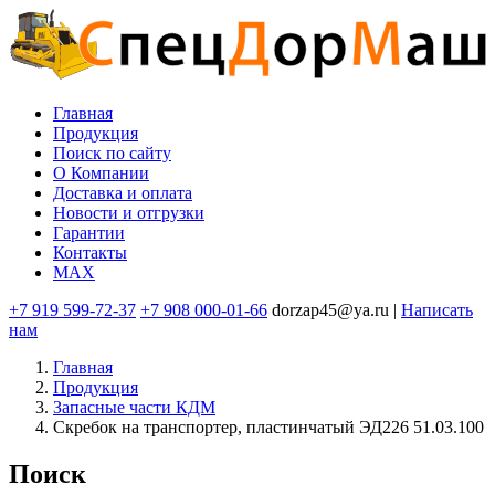
Перейти
к
основному
содержанию
Главная
Продукция
Основная
Поиск по сайту
навигация
O Компании
Доставка и оплата
Новости и отгрузки
Гарантии
Контакты
MAX
+7 919 599-72-37
+7 908 000-01-66
dorzap45@ya.ru |
Написать
нам
Главная
Продукция
Запасные части КДМ
Скребок на транспортер, пластинчатый ЭД226 51.03.100
Поиск