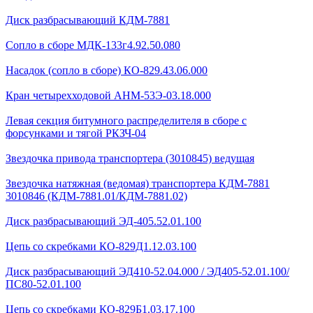
Диск разбрасывающий КДМ-7881
Сопло в сборе МДК-133г4.92.50.080
Насадок (сопло в сборе) КО-829.43.06.000
Кран четырехходовой AHМ-53Э-03.18.000
Левая секция битумного распределителя в сборе с
форсунками и тягой РКЗЧ-04
Звездочка привода транспортера (3010845) ведущая
Звездочка натяжная (ведомая) транспортера КДМ-7881
3010846 (КДМ-7881.01/КДМ-7881.02)
Диск разбрасывающий ЭД-405.52.01.100
Цепь со скребками КО-829Д1.12.03.100
Диск разбрасывающий ЭД410-52.04.000 / ЭД405-52.01.100/
ПС80-52.01.100
Цепь со скребками КО-829Б1.03.17.100