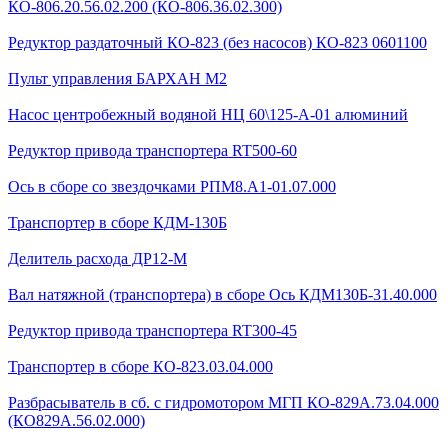
КО-806.20.56.02.200 (КО-806.36.02.300)
Редуктор раздаточный КО-823 (без насосов) КО-823 0601100
Пульт управления БАРХАН М2
Насос центробежный водяной НЦ 60\125-А-01 алюминий
Редуктор привода транспортера RT500-60
Ось в сборе со звездочками РПМ8.А1-01.07.000
Транспортер в сборе КДМ-130Б
Делитель расхода ДР12-М
Вал натяжной (транспортера) в сборе Ось КДМ130Б-31.40.000
Редуктор привода транспортера RT300-45
Транспортер в сборе КО-823.03.04.000
Разбрасыватель в сб. с гидромотором МГП КО-829А.73.04.000
(КО829А.56.02.000)