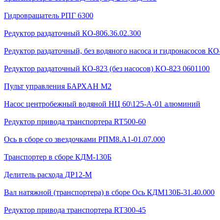
Гидровращатель РПГ 6300
Редуктор раздаточный КО-806.36.02.300
Редуктор раздаточный, без водяного насоса и гидронасосов КО-
Редуктор раздаточный КО-823 (без насосов) КО-823 0601100
Пульт управления БАРХАН М2
Насос центробежный водяной НЦ 60\125-А-01 алюминий
Редуктор привода транспортера RT500-60
Ось в сборе со звездочками РПМ8.А1-01.07.000
Транспортер в сборе КДМ-130Б
Делитель расхода ДР12-М
Вал натяжной (транспортера) в сборе Ось КДМ130Б-31.40.000
Редуктор привода транспортера RT300-45