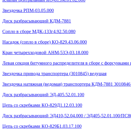
Звездочка РПМ-03.05.000
Диск разбрасывающий КДМ-7881
Сопло в сборе МДК-133г4.92.50.080
Насадок (сопло в сборе) КО-829.43.06.000
Кран четырехходовой AHМ-53Э-03.18.000
Левая секция битумного распределителя в сборе с форсунками 
Звездочка привода транспортера (3010845) ведущая
Звездочка натяжная (ведомая) транспортера КДМ-7881 301084
Диск разбрасывающий ЭД-405.52.01.100
Цепь со скребками КО-829Д1.12.03.100
Диск разбрасывающий ЭД410-52.04.000 / ЭД405-52.01.100/ПС80
Цепь со скребками КО-829Б1.03.17.100