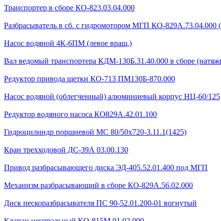
Транспортер в сборе КО-823.03.04.000
Разбрасыватель в сб. с гидромотором МГП КО-829А.73.04.000 
Насос водяной 4К-6ПМ (левое вращ.)
Вал ведомый транспортера КДМ-130Б.31.40.000 в сборе (натяжн
Редуктор привода щетки КО-713 ПМ130Б-870.000
Насос водяной (облегченный) алюминиевый корпус НЦ-60/125
Редуктор водяного насоса КО829А.42.01.100
Гидроцилиндр поршневой МС 80/50х720-3.11.1(1425)
Кран трехходовой ДС-39А 03.00.130
Привод разбрасывающего диска ЭД-405.52.01.400 под МГП
Механизм разбрасывающий в сборе КО-829А.56.02.000
Диск пескоразбрасывателя ПС 90-52.01.200-01 вогнутый
Клапан центральный КО-815М.01.02.000