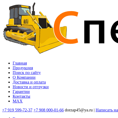
Перейти
к
основному
содержанию
Главная
Продукция
Основная
Поиск по сайту
навигация
O Компании
Доставка и оплата
Новости и отгрузки
Гарантии
Контакты
MAX
+7 919 599-72-37
+7 908 000-01-66
dorzap45@ya.ru |
Написать н