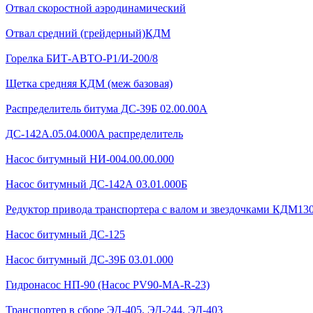
Отвал скоростной аэродинамический
Отвал средний (грейдерный)КДМ
Горелка БИТ-АВТО-Р1/И-200/8
Щетка средняя КДМ (меж базовая)
Распределитель битума ДС-39Б 02.00.00А
ДС-142А.05.04.000А распределитель
Насос битумный НИ-004.00.00.000
Насос битумный ДС-142А 03.01.000Б
Редуктор привода транспортера с валом и звездочками КДМ130Б
Насос битумный ДС-125
Насос битумный ДС-39Б 03.01.000
Гидронасос НП-90 (Насос PV90-MA-R-23)
Транспортер в сборе ЭД-405, ЭД-244, ЭД-403