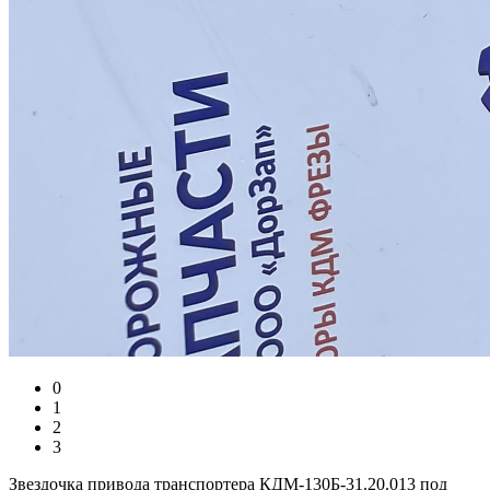
0
1
2
3
Звездочка привода транспортера КДМ-130Б-31.20.013 под