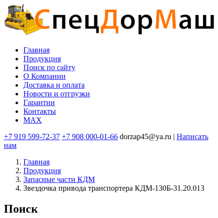
Перейти
к
основному
содержанию
Главная
Продукция
Основная
Поиск по сайту
навигация
O Компании
Доставка и оплата
Новости и отгрузки
Гарантии
Контакты
MAX
+7 919 599-72-37
+7 908 000-01-66
dorzap45@ya.ru |
Написать
нам
Главная
Продукция
Запасные части КДМ
Звездочка привода транспортера КДМ-130Б-31.20.013
Поиск