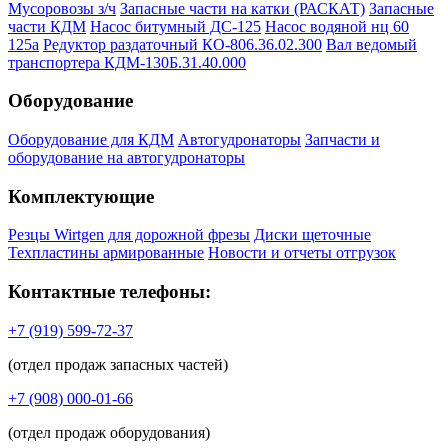
Мусоровозы з/ч
Запасные части на катки (РАСКАТ)
Запасные
части КДМ
Насос битумный ДС-125
Насос водяной нц 60
125а
Редуктор раздаточный КО-806.36.02.300
Вал ведомый
транспортера КДМ-130Б.31.40.000
Оборудование
Оборудование для КДМ
Автогудронаторы
Запчасти и
оборудование на автогудронаторы
Комплектующие
Резцы Wirtgen для дорожной фрезы
Диски щеточные
Техпластины армированные
Новости и отчеты отгрузок
Контактные телефоны:
+7 (919) 599-72-37
(отдел продаж запасных частей)
+7 (908) 000-01-66
(отдел продаж оборудования)