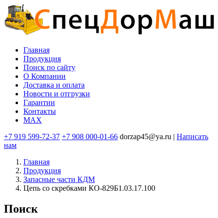
Перейти
к
основному
содержанию
Главная
Продукция
Основная
Поиск по сайту
навигация
O Компании
Доставка и оплата
Новости и отгрузки
Гарантии
Контакты
MAX
+7 919 599-72-37
+7 908 000-01-66
dorzap45@ya.ru |
Написать
нам
Главная
Продукция
Запасные части КДМ
Цепь со скребками КО-829Б1.03.17.100
Поиск