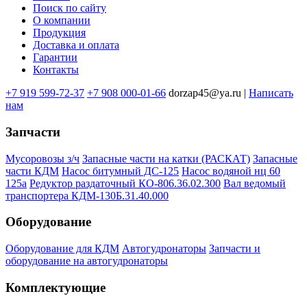
Поиск по сайту
Меню
О компании
в
Продукция
Доставка и оплата
подвале
Гарантии
Контакты
+7 919 599-72-37
+7 908 000-01-66
dorzap45@ya.ru |
Написать
нам
Запчасти
Мусоровозы з/ч
Запасные части на катки (РАСКАТ)
Запасные
части КДМ
Насос битумный ДС-125
Насос водяной нц 60
125а
Редуктор раздаточный КО-806.36.02.300
Вал ведомый
транспортера КДМ-130Б.31.40.000
Оборудование
Оборудование для КДМ
Автогудронаторы
Запчасти и
оборудование на автогудронаторы
Комплектующие