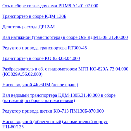
Ось в сборе со звездочками РПМ8.А1-01.07.000
Транспортер в сборе КДМ-130Б
Делитель расхода ДР12-М
Вал натяжной (транспортера) в сборе Ось КДМ130Б-31.40.000
Редуктор привода транспортера RT300-45
Транспортер в сборе КО-823.03.04.000
Разбрасыватель в сб. с гидромотором МГП КО-829А.73.04.000
(КО829А.56.02.000)
Насос водяной 4К-6ПМ (левое вращ.)
Вал ведомый транспортера КДМ-130Б.31.40.000 в сборе
(натяжной, в сборе с натяжителями)
Редуктор привода щетки КО-713 ПМ130Б-870.000
Насос водяной (облегченный) алюминиевый корпус
НЦ-60/125