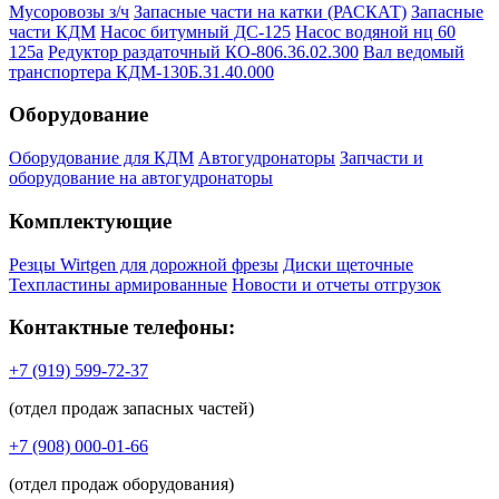
Мусоровозы з/ч
Запасные части на катки (РАСКАТ)
Запасные
части КДМ
Насос битумный ДС-125
Насос водяной нц 60
125а
Редуктор раздаточный КО-806.36.02.300
Вал ведомый
транспортера КДМ-130Б.31.40.000
Оборудование
Оборудование для КДМ
Автогудронаторы
Запчасти и
оборудование на автогудронаторы
Комплектующие
Резцы Wirtgen для дорожной фрезы
Диски щеточные
Техпластины армированные
Новости и отчеты отгрузок
Контактные телефоны:
+7 (919) 599-72-37
(отдел продаж запасных частей)
+7 (908) 000-01-66
(отдел продаж оборудования)