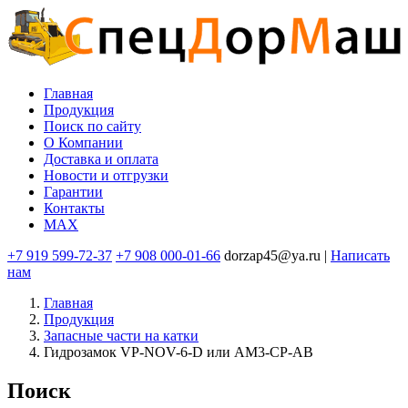
Перейти
к
основному
содержанию
Главная
Продукция
Основная
Поиск по сайту
навигация
O Компании
Доставка и оплата
Новости и отгрузки
Гарантии
Контакты
MAX
+7 919 599-72-37
+7 908 000-01-66
dorzap45@ya.ru |
Написать
нам
Главная
Продукция
Запасные части на катки
Гидрозамок VP-NOV-6-D или AM3-CP-AB
Поиск