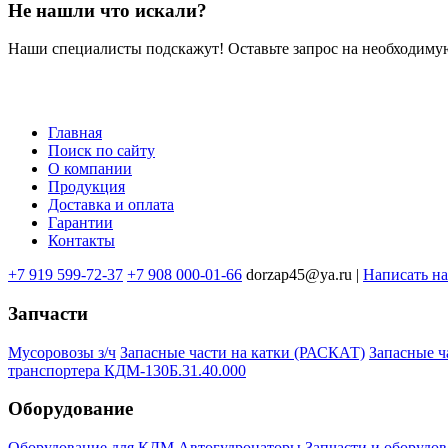
Не нашли что искали?
Наши специалисты подскажут! Оставьте запрос на необходимую
Главная
Поиск по сайту
Меню
О компании
в
Продукция
Доставка и оплата
подвале
Гарантии
Контакты
+7 919 599-72-37
+7 908 000-01-66
dorzap45@ya.ru |
Написать н
Запчасти
Мусоровозы з/ч
Запасные части на катки (РАСКАТ)
Запасные 
транспортера КДМ-130Б.31.40.000
Оборудование
Оборудование для КДМ
Автогудронаторы
Запчасти и оборудов