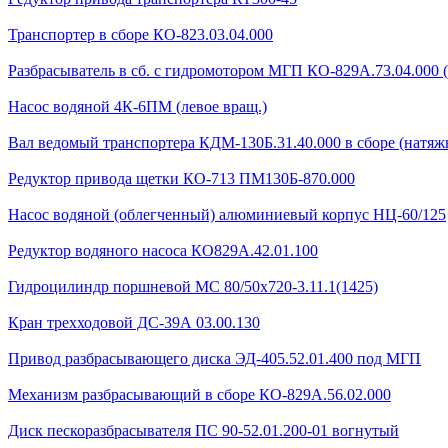
Транспортер в сборе КО-823.03.04.000
Разбрасыватель в сб. с гидромотором МГП КО-829А.73.04.000 
Насос водяной 4К-6ПМ (левое вращ.)
Вал ведомый транспортера КДМ-130Б.31.40.000 в сборе (натяжн
Редуктор привода щетки КО-713 ПМ130Б-870.000
Насос водяной (облегченный) алюминиевый корпус НЦ-60/125
Редуктор водяного насоса КО829А.42.01.100
Гидроцилиндр поршневой МС 80/50х720-3.11.1(1425)
Кран трехходовой ДС-39А 03.00.130
Привод разбрасывающего диска ЭД-405.52.01.400 под МГП
Механизм разбрасывающий в сборе КО-829А.56.02.000
Диск пескоразбрасывателя ПС 90-52.01.200-01 вогнутый