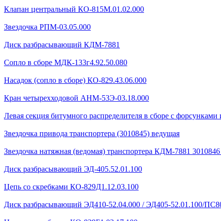
Клапан центральный КО-815М.01.02.000
Звездочка РПМ-03.05.000
Диск разбрасывающий КДМ-7881
Сопло в сборе МДК-133г4.92.50.080
Насадок (сопло в сборе) КО-829.43.06.000
Кран четырехходовой AHМ-53Э-03.18.000
Левая секция битумного распределителя в сборе с форсунками 
Звездочка привода транспортера (3010845) ведущая
Звездочка натяжная (ведомая) транспортера КДМ-7881 301084
Диск разбрасывающий ЭД-405.52.01.100
Цепь со скребками КО-829Д1.12.03.100
Диск разбрасывающий ЭД410-52.04.000 / ЭД405-52.01.100/ПС80