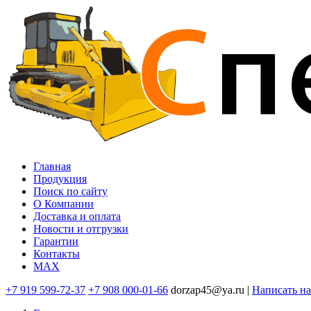
Перейти
к
основному
содержанию
Главная
Продукция
Основная
Поиск по сайту
навигация
O Компании
Доставка и оплата
Новости и отгрузки
Гарантии
Контакты
MAX
+7 919 599-72-37
+7 908 000-01-66
dorzap45@ya.ru |
Написать н