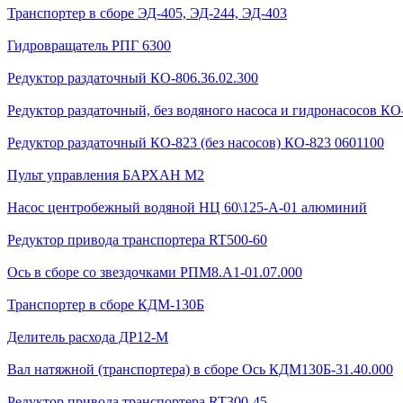
Транспортер в сборе ЭД-405, ЭД-244, ЭД-403
Гидровращатель РПГ 6300
Редуктор раздаточный КО-806.36.02.300
Редуктор раздаточный, без водяного насоса и гидронасосов КО-
Редуктор раздаточный КО-823 (без насосов) КО-823 0601100
Пульт управления БАРХАН М2
Насос центробежный водяной НЦ 60\125-А-01 алюминий
Редуктор привода транспортера RT500-60
Ось в сборе со звездочками РПМ8.А1-01.07.000
Транспортер в сборе КДМ-130Б
Делитель расхода ДР12-М
Вал натяжной (транспортера) в сборе Ось КДМ130Б-31.40.000
Редуктор привода транспортера RT300-45