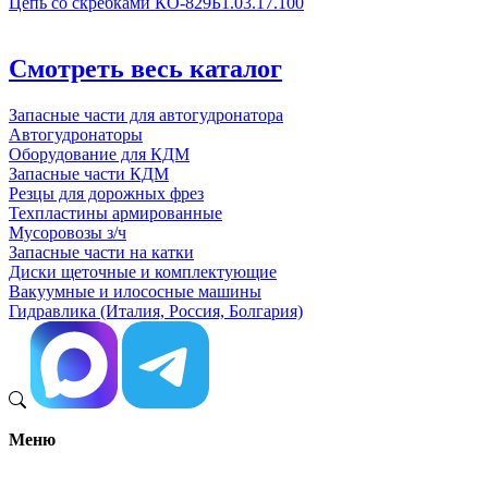
Цепь со скребками КО-829Б1.03.17.100
Смотреть весь каталог
Запасные части для автогудронатора
Автогудронаторы
Оборудование для КДМ
Запасные части КДМ
Резцы для дорожных фрез
Техпластины армированные
Мусоровозы з/ч
Запасные части на катки
Диски щеточные и комплектующие
Вакуумные и илососные машины
Гидравлика (Италия, Россия, Болгария)
Меню