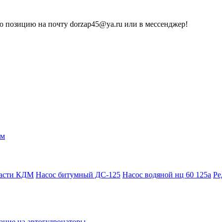
 позицию на почту dorzap45@ya.ru или в мессенджер!
ам
части КДМ
Насос битумный ДС-125
Насос водяной нц 60 125а
Ре
ание на автогудронаторы